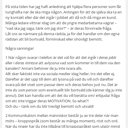
På sista tiden har jag haft anledning att hjälpa flera personer som får
tunghäfta när de ska ringa någon. Antingen för att de själva ska ta en
ny kontakt eller där det ingår i jobbet att då och då ringa en kund.
Många ledare vittnar idag om att de yngre medarbetarna vägrar –
”vad ska jag säga, tänk om jag stör?” – är deras förvirrade fråga.
Låt oss se närmare på denna rädsla, ja för det handlar om den egna
rädslan att bli bortvald, förminskad eller ohövligt bemött.
Några sanningar:
1 När någon svarar i telefon är det väl för att det
ingår i deras jobb
eller i
deras intresse
att avlyssna vad som kommer in till dem via den
kanalen? Annars behöver de ju inte svara alls.
Allt sker faktiskt inte via sociala medier idag heller, tro det eller ej.
Därefter är det upp till dem att lyssna på vad du vill och därefter
svara på det viset som passar dem och deras behov just nu. Det är
inte
du
som person
som eventuellt blir bortvald (de känner dig ju inte
ännu!). Det kan handla om att det du vill berätta om/ erbjuda/ fråga
om etc inte triggar deras MOTIVATION. So what?!
Och du – tänk om du blir trevligt bemött och utvald!
2 Kommunikation mellan människor består ju av tre delar när man
möts – kroppsspråk (som består av många moment), röst och ord.
När du ringer har du inte tillgång till kroppsspråket som utgör minst