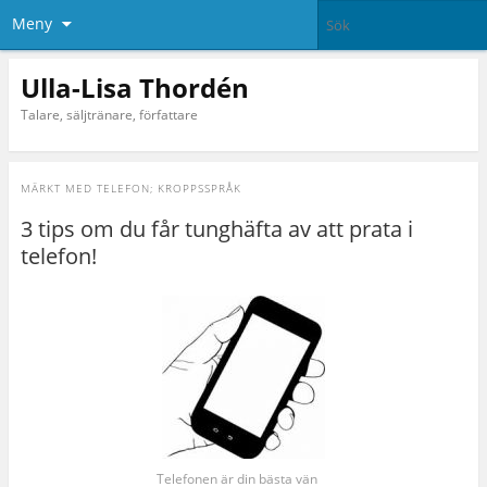
Meny
Ulla-Lisa Thordén
Talare, säljtränare, författare
MÄRKT MED
TELEFON; KROPPSSPRÅK
3 tips om du får tunghäfta av att prata i
telefon!
Telefonen är din bästa vän