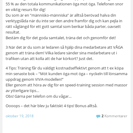
55 % av den totala kommunikationen öga mot öga. Telefonen snor
en viktig resurs för dig!
Du som är en ”människo-människa” är alltså berövad halva din
verktygslåda när du inte ser den andre framför dig och kan pejla in
rätt våglängd för ett gott samtal som berikar båda parter, oavsett
resultat.
Bestäm dig för det goda samtalet, träna det och genomför det!
3 När det är du som är ledaren så hjälp dina medarbetare att VÅGA
genom att träna dem! Vilka ledare sänder sina medarbetare ut i
trafiken utan att kolla att de har körkort? Just det.
4 Tips: Träning får du väldigt kostnadseffektivt genom att t ex köpa
min senaste bok – ”Möt kunden öga mot öga – nyckeln till lönsamma
uppdrag genom VIVA-modellen!”
Eller genom att höra av dig för en speed-training session med massor
av ytterligare tips…
Obs! Gärna per telefon om du vågar…
Oooops – det här blev ju faktiskt 4 tips! Bonus alltså.
oktober 19, 2018
2
Kommentarer