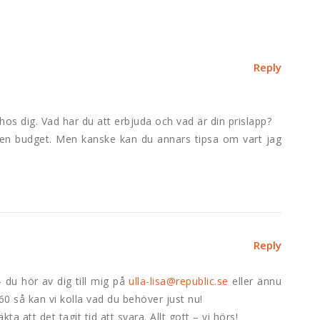
Reply
j hos dig. Vad har du att erbjuda och vad är din prislapp?
ten budget. Men kanske kan du annars tipsa om vart jag
Reply
 du hör av dig till mig på
ulla-lisa@republic.se
eller ännu
0 så kan vi kolla vad du behöver just nu!
ta att det tagit tid att svara. Allt gott – vi hörs!