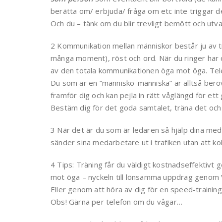
berätta om/ erbjuda/ fråga om etc inte triggar
Och du – tänk om du blir trevligt bemött och utva
2 Kommunikation mellan människor består ju av 
många moment), röst och ord. När du ringer har d
av den totala kommunikationen öga mot öga. Telef
Du som är en ”människo-människa” är alltså beröv
framför dig och kan pejla in rätt våglängd för et
Bestäm dig för det goda samtalet, träna det oc
3 När det är du som är ledaren så hjälp dina me
sänder sina medarbetare ut i trafiken utan att kol
4 Tips: Träning får du väldigt kostnadseffektivt
mot öga – nyckeln till lönsamma uppdrag genom 
Eller genom att höra av dig för en speed-trainin
Obs! Gärna per telefon om du vågar…