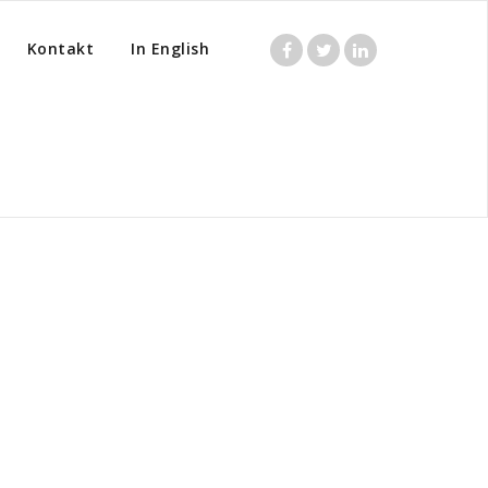
Kontakt
In English
Home
/
Företagandets villkor
/
3 tips om du får tunghäfta av att prata i telefon!