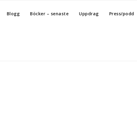
Blogg
Böcker – senaste
Uppdrag
Press/podd
nghäfta av