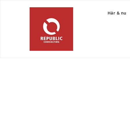
Här & nu
3 tips om du får tu
att prata i telefon!