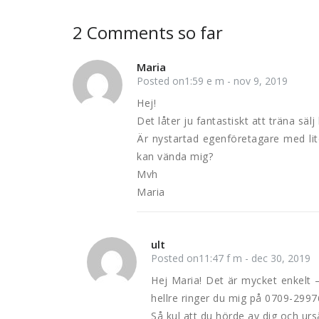
2 Comments so far
Maria
Posted on1:59 e m - nov 9, 2019
Hej!
Det låter ju fantastiskt att träna säl
Är nystartad egenföretagare med li
kan vända mig?
Mvh
Maria
ult
Posted on11:47 f m - dec 30, 2019
Hej Maria! Det är mycket enkelt –
hellre ringer du mig på 0709-29976
Så kul att du hörde av dig och ursäk