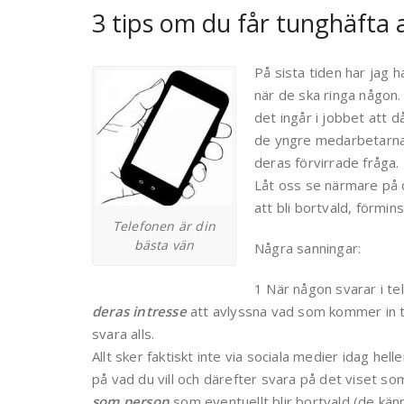
3 tips om du får tunghäfta a
På sista tiden har jag h
när de ska ringa någon. 
det ingår i jobbet att 
de yngre medarbetarna v
deras förvirrade fråga.
Låt oss se närmare på 
att bli bortvald, förmin
Telefonen är din
bästa vän
Några sanningar:
1 När någon svarar i tel
deras intresse
att avlyssna vad som kommer in ti
svara alls.
Allt sker faktiskt inte via sociala medier idag hell
på vad du vill och därefter svara på det viset s
som person
som eventuellt blir bortvald (de känne