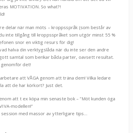
 deras MOTIVATION. So what?!
ld!
tre delar när man möts – kroppsspråk (som består av
u inte tillgång till kroppsspråket som utgör minst 55 %
onen snor en viktig resurs för dig!
ad halva din verktygslåda när du inte ser den andre
t gott samtal som berikar båda parter, oavsett resultat.
h genomför det!
darbetare att VÅGA genom att träna dem! Vilka ledare
la att de har körkort? Just det.
 genom att t ex köpa min senaste bok – ”Möt kunden öga
VIVA-modellen!”
g session med massor av ytterligare tips…