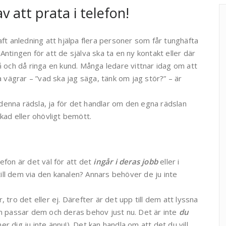
v att prata i telefon!
aft anledning att hjälpa flera personer som får tunghäfta
Antingen för att de själva ska ta en ny kontakt eller där
då och då ringa en kund. Många ledare vittnar idag om att
ägrar – ”vad ska jag säga, tänk om jag stör?” – är
denna rädsla, ja för det handlar om den egna rädslan
skad eller ohövligt bemött.
efon är det väl för att det
ingår i deras jobb
eller i
ll dem via den kanalen? Annars behöver de ju inte
er, tro det eller ej. Därefter är det upp till dem att lyssna
om passar dem och deras behov just nu. Det är inte
du
r dig ju inte ännu!). Det kan handla om att det du vill