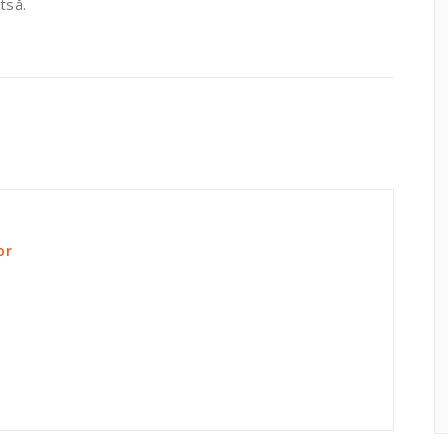
tså.
or