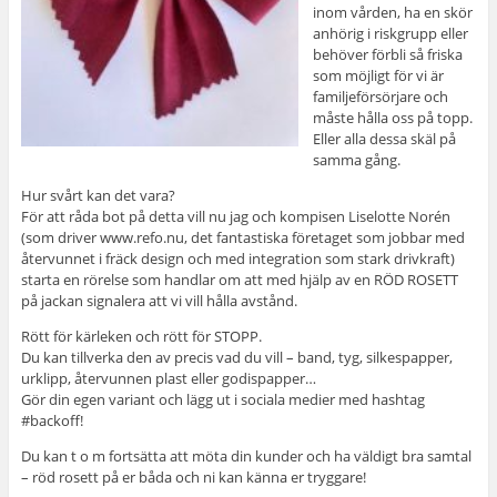
inom vården, ha en skör
anhörig i riskgrupp eller
behöver förbli så friska
som möjligt för vi är
familjeförsörjare och
måste hålla oss på topp.
Eller alla dessa skäl på
samma gång.
Hur svårt kan det vara?
För att råda bot på detta vill nu jag och kompisen Liselotte Norén
(som driver www.refo.nu, det fantastiska företaget som jobbar med
återvunnet i fräck design och med integration som stark drivkraft)
starta en rörelse som handlar om att med hjälp av en RÖD ROSETT
på jackan signalera att vi vill hålla avstånd.
Rött för kärleken och rött för STOPP.
Du kan tillverka den av precis vad du vill – band, tyg, silkespapper,
urklipp, återvunnen plast eller godispapper…
Gör din egen variant och lägg ut i sociala medier med hashtag
#backoff!
Du kan t o m fortsätta att möta din kunder och ha väldigt bra samtal
– röd rosett på er båda och ni kan känna er tryggare!