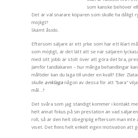
som kanske behöver eller
Det är väl snarare köparen som skulle ha dåligt 
möjligt?
Skämt åsido.
Eftersom säljare är ett yrke som har ett klart mål:
som möjligt, är det lätt att se när säljaren lyck
med sitt jobb är stolt över att göra det bra, pr
Jämför tandläkaren – hur många behandlingar kan
måltider kan du laga till under en kväll? Eller Z
skulle
anklaga
någon av dessa för att ”bara” vilj
mål…?
Det svåra som jag ständigt kommer i kontakt med 
helt annat fokus på sin prestation än vad säljaren 
roll, så är den helt obegriplig eftersom man inte ä
viset. Det finns helt enkelt ingen motivation att gö