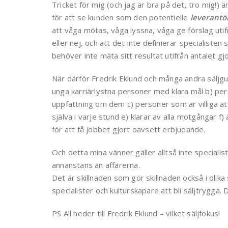
Tricket för mig (och jag är bra på det, tro mig!) ä
för att se kunden som den potentielle
leverantö
att våga mötas, våga lyssna, våga ge förslag utifr
eller nej, och att det inte definierar specialist
behöver inte mäta sitt resultat utifrån antalet gj
När därför Fredrik Eklund och många andra säljgur
unga karriärlystna personer med klara mål b) per
uppfattning om dem c) personer som är villiga att
själva i varje stund e) klarar av alla motgångar f
för att få jobbet gjort oavsett erbjudande.
Och detta mina vänner gäller alltså inte specialis
annanstans än affärerna.
Det är skillnaden som gör skillnaden också i olika 
specialister och kulturskapare att bli säljtrygga.
PS All heder till Fredrik Eklund – vilket säljfokus!