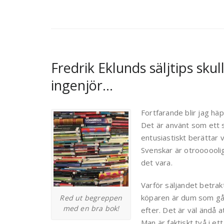
Fredrik Eklunds säljtips sku
ingenjör…
Fortfarande blir jag häp
Det är använt som ett sk
entusiastiskt berättar
Svenskar är otroooooli
det vara.
Varför säljandet betra
köparen är dum som går
Red ut begreppen
med en bra bok!
efter. Det är väl ändå 
Man är faktiskt två i e