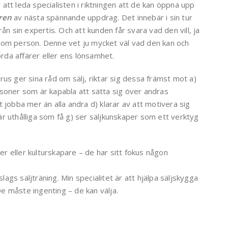
r att leda specialisten i riktningen att de kan öppna upp
ren
av nästa spännande uppdrag. Det innebär i sin tur
ån sin expertis. Och att kunden får svara vad den vill, ja
en som person. Denne vet ju mycket väl vad den kan och
orda affärer eller ens lönsamhet.
us ger sina råd om sälj, riktar sig dessa främst mot a)
soner som är kapabla att sätta sig över andras
 jobba mer än alla andra d) klarar av att motivera sig
) är uthålliga som få g) ser säljkunskaper som ett verktyg
ter eller kulturskapare – de har sitt fokus någon
slags säljträning. Min specialitet är att hjälpa säljskygga
 De måste ingenting – de kan välja.