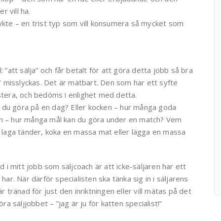
 vill ha.
rykte – en trist typ som vill konsumera så mycket som
 ”att sälja” och får betalt för att göra detta jobb så bra
as/ misslyckas. Det är mätbart. Den som har ett syfte
estera, och bedöms i enlighet med detta.
 du göra på en dag? Eller kocken – hur många goda
latan – hur många mål kan du göra under en match? Vem
a laga tänder, koka en massa mat eller lägga en massa
i mitt jobb som säljcoach är att icke-säljaren har ett
har. När därför specialisten ska tänka sig in i säljarens
r tränad för just den inriktningen eller vill mätas på det
ra säljjobbet – ”jag är ju för katten specialist!”