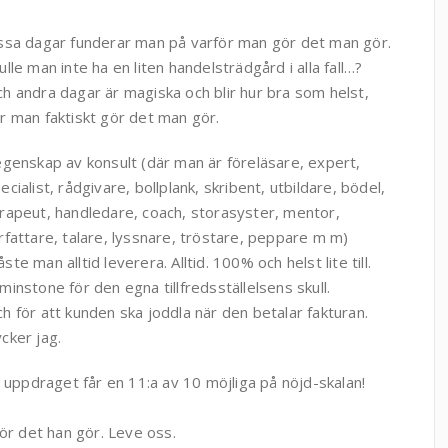
ssa dagar funderar man på varför man gör det man gör.
ulle man inte ha en liten handelsträdgård i alla fall…?
h andra dagar är magiska och blir hur bra som helst,
r man faktiskt gör det man gör.
egenskap av konsult (där man är föreläsare, expert,
ecialist, rådgivare, bollplank, skribent, utbildare, bödel,
rapeut, handledare, coach, storasyster, mentor,
rfattare, talare, lyssnare, tröstare, peppare m m)
ste man alltid leverera. Alltid. 100% och helst lite till.
minstone för den egna tillfredsställelsens skull.
h för att kunden ska joddla när den betalar fakturan.
cker jag.
 uppdraget får en 11:a av 10 möjliga på nöjd-skalan!
ör det han gör. Leve oss.