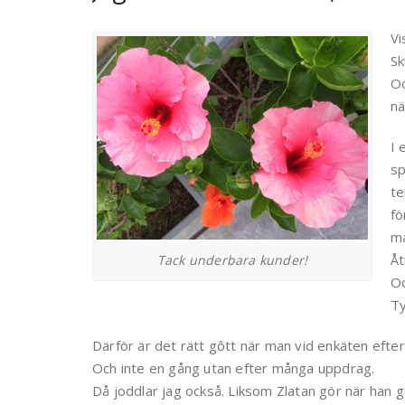
Vi
Sk
Oc
nä
I 
sp
te
fö
må
Åt
Tack underbara kunder!
Oc
Ty
Därför är det rätt gôtt när man vid enkäten efter
Och inte en gång utan efter många uppdrag.
Då joddlar jag också. Liksom Zlatan gör när han g