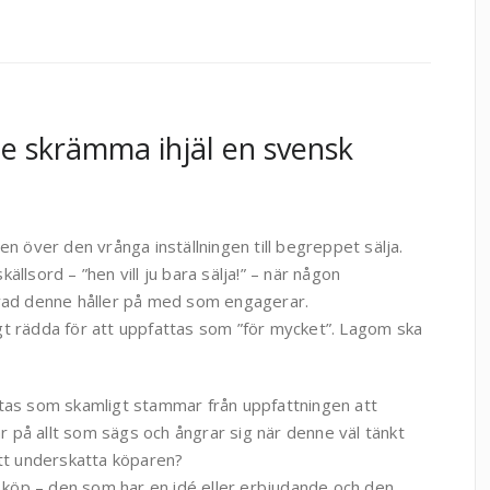
lle skrämma ihjäl en svensk
en över den vrånga inställningen till begreppet sälja.
ällsord – ”hen vill ju bara sälja!” – när någon
 vad denne håller på med som engagerar.
gt rädda för att uppfattas som ”för mycket”. Lagom ska
ktas som skamligt stammar från uppfattningen att
 på allt som sägs och ångrar sig när denne väl tänkt
att underskatta köparen?
tt köp – den som har en idé eller erbjudande och den