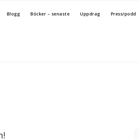
Blogg
Böcker – senaste
Uppdrag
Press/podd
ist
n!