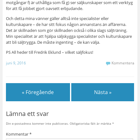
motgångar f) är uthålliga som få g) ser säljkunskaper som ett verktyg
för att få jobbet gjort oavsett erbjudande.
Och detta mina vänner gäller alltså inte specialister eller
kulturskapare – de har sitt fokus någon annanstans än affärerna.
Det är skillnaden som gör skillnaden också i olika slags säljträning.
Min specialitet är att hjälpa säljskygga specialister och kulturskapare
att bli säljtrygga. De måste ingenting – de kan välja.
PS All heder till Fredrik Eklund – vilket säljfokus!
juni 9, 2016
Kommentera
« Föregående
Nästa »
Lämna ett svar
Din e-postadress kommer inte publiceras.
Obligatoriska fält är märkta
*
Kommentar
*