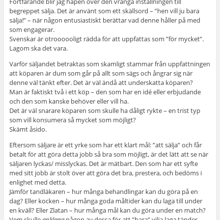
Fortfarande blir jag häpen över den vrånga inställningen till
begreppet sälja. Det är använt som ett skällsord – ”hen vill ju bara
sälja!” – när någon entusiastiskt berättar vad denne håller på med
som engagerar.
Svenskar är otroooooligt rädda för att uppfattas som ”för mycket”.
Lagom ska det vara.
Varför säljandet betraktas som skamligt stammar från uppfattningen
att köparen är dum som går på allt som sägs och ångrar sig när
denne väl tänkt efter. Det är väl ändå att underskatta köparen?
Man är faktiskt två i ett köp – den som har en idé eller erbjudande
och den som kanske behöver eller vill ha.
Det är väl snarare köparen som skulle ha dåligt rykte – en trist typ
som vill konsumera så mycket som möjligt?
Skämt åsido.
Eftersom säljare är ett yrke som har ett klart mål: ”att sälja” och får
betalt för att göra detta jobb så bra som möjligt, är det lätt att se när
säljaren lyckas/ misslyckas. Det är mätbart. Den som har ett syfte
med sitt jobb är stolt över att göra det bra, prestera, och bedöms i
enlighet med detta.
Jämför tandläkaren – hur många behandlingar kan du göra på en
dag? Eller kocken – hur många goda måltider kan du laga till under
en kväll? Eller Zlatan – hur många mål kan du göra under en match?
Vem skulle
anklaga
någon av dessa för att ”bara” vilja laga tänder,