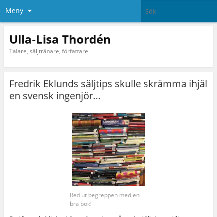
Meny
Ulla-Lisa Thordén
Talare, säljtränare, författare
Fredrik Eklunds säljtips skulle skrämma ihjäl
en svensk ingenjör…
Red ut begreppen med en
bra bok!