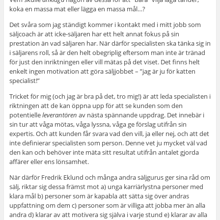
koka en massa mat eller lägga en massa mål…?
Det svåra som jag ständigt kommer i kontakt med i mitt jobb som
säljcoach är att icke-säljaren har ett helt annat fokus på sin
prestation än vad säljaren har. När därför specialisten ska tänka sig in
i säljarens roll, så är den helt obegriplig eftersom man inte är tränad
för just den inriktningen eller vill mätas på det viset. Det finns helt
enkelt ingen motivation att göra säljjobbet – ”jag är ju för katten
specialist!”
Tricket för mig (och jag är bra på det, tro mig!) är att leda specialisten i
riktningen att de kan öppna upp för att se kunden som den
potentielle
leverantören
av nästa spännande uppdrag. Det innebär i
sin tur att våga mötas, våga lyssna, våga ge förslag utifrån sin
expertis. Och att kunden får svara vad den vill, ja eller nej, och att det
inte definierar specialisten som person. Denne vet ju mycket väl vad
den kan och behöver inte mäta sitt resultat utifrån antalet gjorda
affärer eller ens lönsamhet.
När därför Fredrik Eklund och många andra säljgurus ger sina råd om
sälj, riktar sig dessa främst mot a) unga karriärlystna personer med
klara mål b) personer som är kapabla att sätta sig över andras
uppfattning om dem c) personer som är villiga att jobba mer än alla
andra d) klarar av att motivera sig själva i varje stund e) klarar av alla