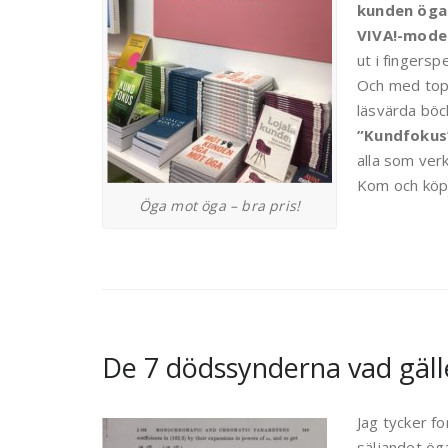
kunden öga
VIVA!-model
ut i fingersp
Och med topp
läsvärda böc
”Kundfokus
alla som verk
Kom och köp!
Öga mot öga – bra pris!
De 7 dödssynderna vad gälle
Jag tycker f
säljandet öga