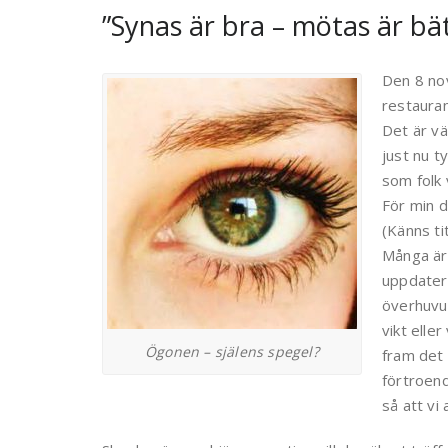
”Synas är bra – mötas är bät
Den 8 nov
restaura
Det är vä
just nu t
som folk
För min 
(Känns ti
Många är
uppdatera
överhuvud
vikt elle
Ögonen – själens spegel?
fram det 
förtroend
så att vi 