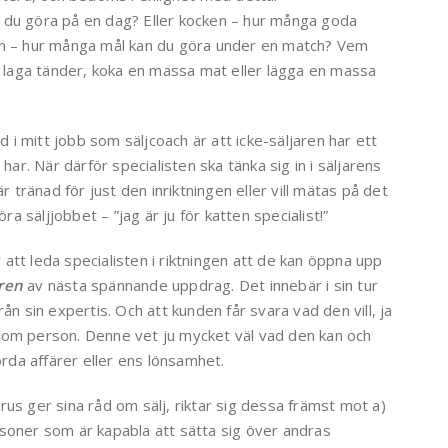
 du göra på en dag? Eller kocken – hur många goda
latan – hur många mål kan du göra under en match? Vem
a laga tänder, koka en massa mat eller lägga en massa
i mitt jobb som säljcoach är att icke-säljaren har ett
har. När därför specialisten ska tänka sig in i säljarens
r tränad för just den inriktningen eller vill mätas på det
ra säljjobbet – ”jag är ju för katten specialist!”
r att leda specialisten i riktningen att de kan öppna upp
ren
av nästa spännande uppdrag. Det innebär i sin tur
ån sin expertis. Och att kunden får svara vad den vill, ja
en som person. Denne vet ju mycket väl vad den kan och
orda affärer eller ens lönsamhet.
us ger sina råd om sälj, riktar sig dessa främst mot a)
soner som är kapabla att sätta sig över andras