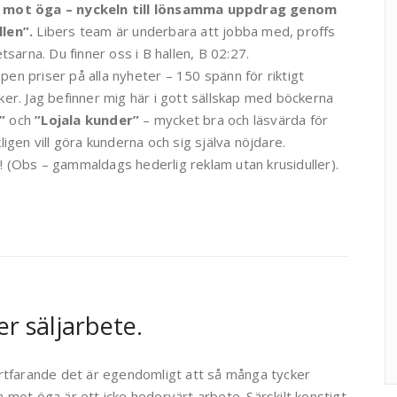
 mot öga – nyckeln till lönsamma uppdrag genom
len”.
Libers team är underbara att jobba med, proffs
etsarna. Du finner oss i B hallen, B 02:27.
en priser på alla nyheter – 150 spänn för riktigt
ker. Jag befinner mig här i gott sällskap med böckerna
”
och
”Lojala kunder”
– mycket bra och läsvärda för
ligen vill göra kunderna och sig själva nöjdare.
 (Obs – gammaldags hederlig reklam utan krusiduller).
r säljarbete.
ortfarande det är egendomligt att så många tycker
 mot öga är ett icke hedervärt arbete. Särskilt konstigt