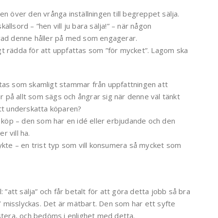
en över den vrånga inställningen till begreppet sälja.
ällsord – ”hen vill ju bara sälja!” – när någon
 vad denne håller på med som engagerar.
gt rädda för att uppfattas som ”för mycket”. Lagom ska
ktas som skamligt stammar från uppfattningen att
 på allt som sägs och ångrar sig när denne väl tänkt
att underskatta köparen?
tt köp – den som har en idé eller erbjudande och den
 vill ha.
rykte – en trist typ som vill konsumera så mycket som
 ”att sälja” och får betalt för att göra detta jobb så bra
as/ misslyckas. Det är mätbart. Den som har ett syfte
estera, och bedöms i enlighet med detta.