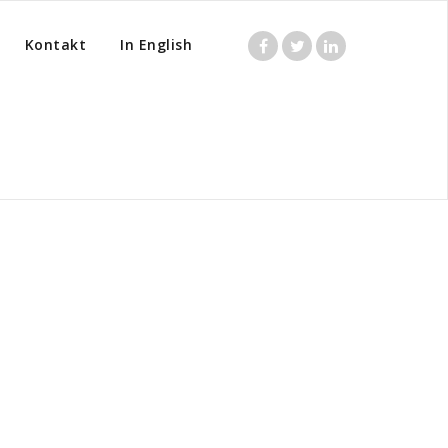
Kontakt
In English
e by category "Uncategorized"
( Page2 ) ( Page2 )