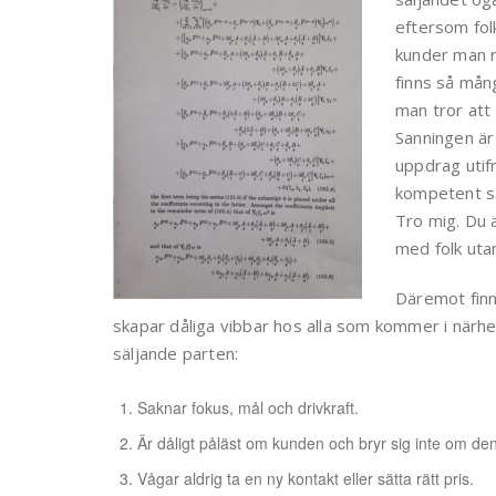
eftersom folk
kunder man r
finns så mån
man tror att
Sanningen är 
uppdrag utifr
kompetent sä
Tro mig. Du ä
med folk uta
Däremot finn
skapar dåliga vibbar hos alla som kommer i närhe
säljande parten:
Saknar fokus, mål och drivkraft.
Är dåligt påläst om kunden och bryr sig inte om den
Vågar aldrig ta en ny kontakt eller sätta rätt pris.