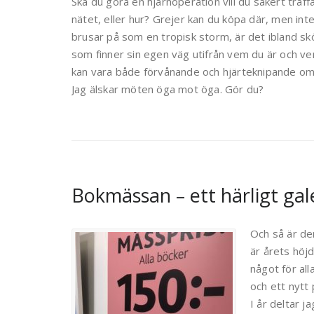
Ska du göra en hjärnoperation vill du säkert träff
nätet, eller hur? Grejer kan du köpa där, men inte 
brusar på som en tropisk storm, är det ibland skön
som finner sin egen väg utifrån vem du är och 
kan vara både förvånande och hjärteknipande om 
Jag älskar möten öga mot öga. Gör du?
Bokmässan – ett härligt gal
Och så är de
är årets höjd
något för al
och ett nytt
I år deltar 