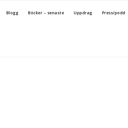
Blogg
Böcker – senaste
Uppdrag
Press/podd
Home
/
Archiv