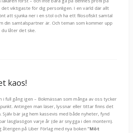
a läkaren först – och inte bara gå på dennes profil på
det viktigaste för dig personligen. I en värld där allt
t att sjunka ner i en stol och ha ett filosofiskt samtal
vem din samtalspartner är. Och teman som kommer upp
du låter det ske.
et kaos!
n i full gång igen – Bokmässan som många av oss tycker
punkt. Antingen man läser, lyssnar eller tittar finns det
la. Själv bär jag hem kassevis med både nyheter, fynd
 par läsglasögon varje år (de är snygga i den montern).
jag återigen på Liber Förlag med nya boken
”Möt