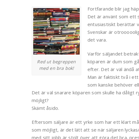
Fortfarande blir jag häp
Det är använt som ett sk
entusiastiskt berättar
Svenskar är otroooooli
det vara.
Varför säljandet betra
köparen är dum som går
Red ut begreppen
med en bra bok!
efter. Det är väl ändå 
Man är faktiskt två i e
som kanske behöver eller
Det är väl snarare köparen som skulle ha dåligt 
möjligt?
Skämt åsido.
Eftersom säljare är ett yrke som har ett klart mål:
som möjligt, är det lätt att se när säljaren lyck
med sitt jobb är stolt över att göra det bra, pr