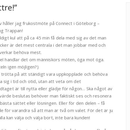
tre!”
 håller jag frukostmöte på Connect i Göteborg –
ng Trappan!
ldigt kul att på ca 45 min få dela med sig av det man
ycker är det mest centrala i det man jobbar med och
 verkar behöva mest.
del handlar det om människors möten, öga mot öga.
teln igen möjligen?)
 trötta på att ständigt vara uppkopplade och behöva
 sig i tid och otid, utan att veta om det
taget är till nytta eller glädje för någon… Ska något av
r värde beslutas behöver man faktiskt ses och resonera
bästa sättet eller lösningen. Eller för den delen – få
e för varandra så att man är två om valet. För det är ju
alla kan välja och välja bort, inte bara kunden!