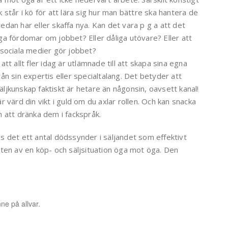
 står i kö för att lära sig hur man bättre ska hantera de
edan har eller skaffa nya. Kan det vara p g a att det
ga fördomar om jobbet? Eller dåliga utövare? Eller att
 sociala medier gör jobbet?
att allt fler idag är utlämnade till att skapa sina egna
ån sin expertis eller specialtalang. Det betyder att
ljkunskap faktiskt är hetare än någonsin, oavsett kanal!
r värd din vikt i guld om du axlar rollen. Och kan snacka
n att dränka dem i fackspråk.
s det ett antal dödssynder i säljandet som effektivt
ten av en köp- och säljsituation öga mot öga. Den
ne på allvar.