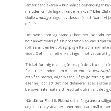
Jämför tandläkaren – hur många behandlingar kan
måltider kan du laga till under en kväll? Eller Z
skulle
anklaga
någon av dessa för att ”bara” vilj
mål…?
Det svåra som jag ständigt kommer i kontakt med 
helt annat fokus på sin prestation än vad säljaren 
roll, så är den helt obegriplig eftersom man inte ä
viset. Det finns helt enkelt ingen motivation att gö
Tricket för mig (och jag är bra på det, tro mig!) ä
för att se kunden som den potentielle
leverantö
att våga mötas, våga lyssna, våga ge förslag utifr
eller nej, och att det inte definierar specialist
behöver inte mäta sitt resultat utifrån antalet gj
När därför Fredrik Eklund och många andra säljgur
unga karriärlystna personer med klara mål b) per