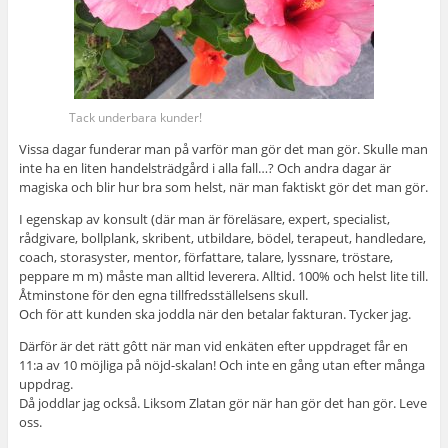
Tack underbara kunder!
Vissa dagar funderar man på varför man gör det man gör. Skulle man
inte ha en liten handelsträdgård i alla fall…? Och andra dagar är
magiska och blir hur bra som helst, när man faktiskt gör det man gör.
I egenskap av konsult (där man är föreläsare, expert, specialist,
rådgivare, bollplank, skribent, utbildare, bödel, terapeut, handledare,
coach, storasyster, mentor, författare, talare, lyssnare, tröstare,
peppare m m) måste man alltid leverera. Alltid. 100% och helst lite till.
Åtminstone för den egna tillfredsställelsens skull.
Och för att kunden ska joddla när den betalar fakturan. Tycker jag.
Därför är det rätt gôtt när man vid enkäten efter uppdraget får en
11:a av 10 möjliga på nöjd-skalan! Och inte en gång utan efter många
uppdrag.
Då joddlar jag också. Liksom Zlatan gör när han gör det han gör. Leve
oss.