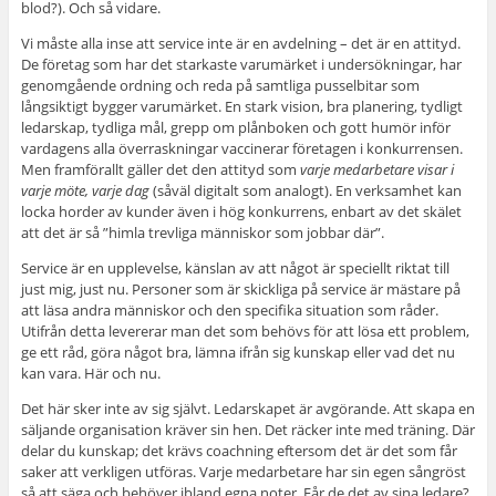
blod?). Och så vidare.
Vi måste alla inse att service inte är en avdelning – det är en attityd.
De företag som har det starkaste varumärket i undersökningar, har
genomgående ordning och reda på samtliga pusselbitar som
långsiktigt bygger varumärket. En stark vision, bra planering, tydligt
ledarskap, tydliga mål, grepp om plånboken och gott humör inför
vardagens alla överraskningar vaccinerar företagen i konkurrensen.
Men framförallt gäller det den attityd som
varje medarbetare visar i
varje möte, varje dag
(såväl digitalt som analogt). En verksamhet kan
locka horder av kunder även i hög konkurrens, enbart av det skälet
att det är så ”himla trevliga människor som jobbar där”.
Service är en upplevelse, känslan av att något är speciellt riktat till
just mig, just nu. Personer som är skickliga på service är mästare på
att läsa andra människor och den specifika situation som råder.
Utifrån detta levererar man det som behövs för att lösa ett problem,
ge ett råd, göra något bra, lämna ifrån sig kunskap eller vad det nu
kan vara. Här och nu.
Det här sker inte av sig självt. Ledarskapet är avgörande. Att skapa en
säljande organisation kräver sin hen. Det räcker inte med träning. Där
delar du kunskap; det krävs coachning eftersom det är det som får
saker att verkligen utföras. Varje medarbetare har sin egen sångröst
så att säga och behöver ibland egna noter. Får de det av sina ledare?