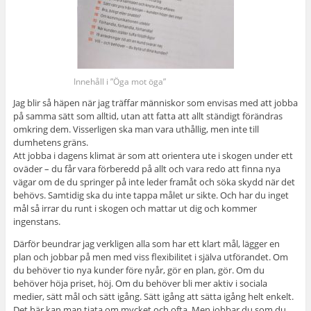
Innehåll i ”Öga mot öga”
Jag blir så häpen när jag träffar människor som envisas med att jobba
på samma sätt som alltid, utan att fatta att allt ständigt förändras
omkring dem. Visserligen ska man vara uthållig, men inte till
dumhetens gräns.
Att jobba i dagens klimat är som att orientera ute i skogen under ett
oväder – du får vara förberedd på allt och vara redo att finna nya
vägar om de du springer på inte leder framåt och söka skydd när det
behövs. Samtidig ska du inte tappa målet ur sikte. Och har du inget
mål så irrar du runt i skogen och mattar ut dig och kommer
ingenstans.
Därför beundrar jag verkligen alla som har ett klart mål, lägger en
plan och jobbar på men med viss flexibilitet i själva utförandet. Om
du behöver tio nya kunder före nyår, gör en plan, gör. Om du
behöver höja priset, höj. Om du behöver bli mer aktiv i sociala
medier, sätt mål och sätt igång. Sätt igång att sätta igång helt enkelt.
Det här kan man tjata om mycket och ofta. Men jobbar du som du