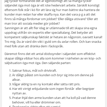
Jag tycker fortfarande det är egendomligt att så många tycker
säljandet öga mot öga är ett icke hedervärt arbete. Särskilt konstigt
eftersom folk står i kö för att lära sig hur man bättre ska hantera de
kunder man redan har eller skaffa nya. Kan det vara p g a att det
finns så många fördomar om jobbet? Eller dåliga utövare? Eller att
man tror att sociala medier gör jobbet?
Sanningen är att allt fler idag är utlämnade till att skapa sina egna
uppdrag utifrån sin expertis eller specialtalang. Det betyder att
kompetent säljkunskap faktiskt är hetare än någonsin, oavsett kanal!
Tro mig. Du är värd din vikt i guld om du axlar rollen. Och kan snacka
med folk utan att dränka dem i fackspråk.
Däremot finns det ett antal dödssynder i säljandet som effektivt
skapar dåliga vibbar hos alla som kommer i närheten av en köp- och
säljsituation öga mot öga. Den säljande parten:
Saknar fokus, mål och drivkraft.
Är dåligt påläst om kunden och bryr sig inte om denne på
allvar.
Vågar aldrig ta en ny kontakt eller sätta rätt pris.
Har ett virrigt erbjudande som ingen förstår eller begriper
nyttan av.
Pratar ihjäl den arme kunden utan att ha koll på vad denne
behöver, vill ha eller drömmer om.
Återkopplar aldrig efter ett samtal.