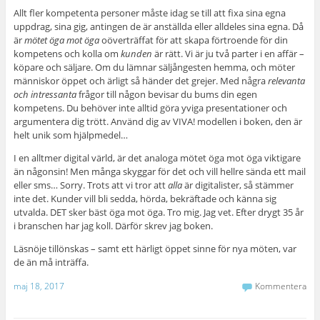
Allt fler kompetenta personer måste idag se till att fixa sina egna
uppdrag, sina gig, antingen de är anställda eller alldeles sina egna. Då
är
mötet öga mot öga
oöverträffat för att skapa förtroende för din
kompetens och kolla om
kunden
är rätt. Vi är ju två parter i en affär –
köpare och säljare. Om du lämnar säljångesten hemma, och möter
människor öppet och ärligt så händer det grejer. Med några
relevanta
och intressanta
frågor till någon bevisar du bums din egen
kompetens. Du behöver inte alltid göra yviga presentationer och
argumentera dig trött. Använd dig av VIVA! modellen i boken, den är
helt unik som hjälpmedel…
I en alltmer digital värld, är det analoga mötet öga mot öga viktigare
än någonsin! Men många skyggar för det och vill hellre sända ett mail
eller sms… Sorry. Trots att vi tror att
alla
är digitalister, så stämmer
inte det. Kunder vill bli sedda, hörda, bekräftade och känna sig
utvalda. DET sker bäst öga mot öga. Tro mig. Jag vet. Efter drygt 35 år
i branschen har jag koll. Därför skrev jag boken.
Läsnöje tillönskas – samt ett härligt öppet sinne för nya möten, var
de än må inträffa.
maj 18, 2017
Kommentera