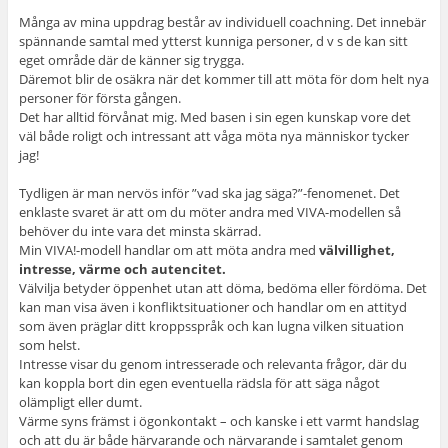
Många av mina uppdrag består av individuell coachning. Det innebär
spännande samtal med ytterst kunniga personer, d v s de kan sitt
eget område där de känner sig trygga.
Däremot blir de osäkra när det kommer till att möta för dom helt nya
personer för första gången.
Det har alltid förvånat mig. Med basen i sin egen kunskap vore det
väl både roligt och intressant att våga möta nya människor tycker
jag!
Tydligen är man nervös inför ”vad ska jag säga?”-fenomenet. Det
enklaste svaret är att om du möter andra med VIVA-modellen så
behöver du inte vara det minsta skärrad.
Min VIVA!-modell handlar om att möta andra med
välvillighet,
intresse, värme och autencitet.
Välvilja betyder öppenhet utan att döma, bedöma eller fördöma. Det
kan man visa även i konfliktsituationer och handlar om en attityd
som även präglar ditt kroppsspråk och kan lugna vilken situation
som helst.
Intresse visar du genom intresserade och relevanta frågor, där du
kan koppla bort din egen eventuella rädsla för att säga något
olämpligt eller dumt.
Värme syns främst i ögonkontakt – och kanske i ett varmt handslag
och att du är både härvarande och närvarande i samtalet genom