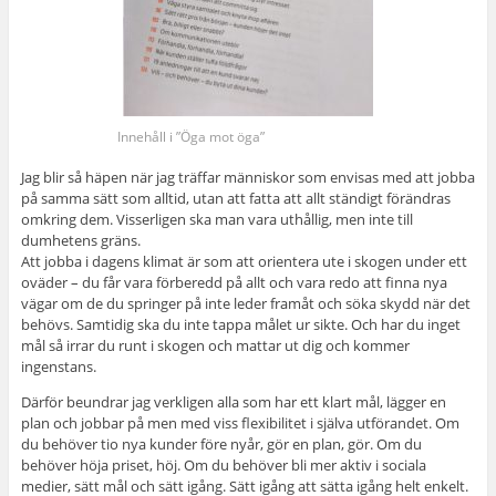
Innehåll i ”Öga mot öga”
Jag blir så häpen när jag träffar människor som envisas med att jobba
på samma sätt som alltid, utan att fatta att allt ständigt förändras
omkring dem. Visserligen ska man vara uthållig, men inte till
dumhetens gräns.
Att jobba i dagens klimat är som att orientera ute i skogen under ett
oväder – du får vara förberedd på allt och vara redo att finna nya
vägar om de du springer på inte leder framåt och söka skydd när det
behövs. Samtidig ska du inte tappa målet ur sikte. Och har du inget
mål så irrar du runt i skogen och mattar ut dig och kommer
ingenstans.
Därför beundrar jag verkligen alla som har ett klart mål, lägger en
plan och jobbar på men med viss flexibilitet i själva utförandet. Om
du behöver tio nya kunder före nyår, gör en plan, gör. Om du
behöver höja priset, höj. Om du behöver bli mer aktiv i sociala
medier, sätt mål och sätt igång. Sätt igång att sätta igång helt enkelt.