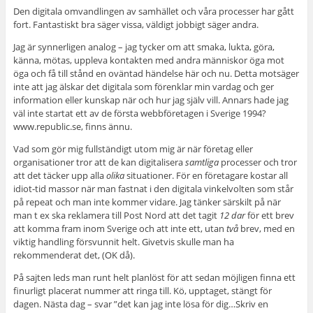
Den digitala omvandlingen av samhället och våra processer har gått
fort. Fantastiskt bra säger vissa, väldigt jobbigt säger andra.
Jag är synnerligen analog – jag tycker om att smaka, lukta, göra,
känna, mötas, uppleva kontakten med andra människor öga mot
öga och få till stånd en oväntad händelse här och nu. Detta motsäger
inte att jag älskar det digitala som förenklar min vardag och ger
information eller kunskap när och hur jag själv vill. Annars hade jag
väl inte startat ett av de första webbföretagen i Sverige 1994?
www.republic.se, finns ännu.
Vad som gör mig fullständigt utom mig är när företag eller
organisationer tror att de kan digitalisera
samtliga
processer och tror
att det täcker upp alla
olika
situationer. För en företagare kostar all
idiot-tid massor när man fastnat i den digitala vinkelvolten som står
på repeat och man inte kommer vidare. Jag tänker särskilt på när
man t ex ska reklamera till Post Nord att det tagit
12 dar
för ett brev
att komma fram inom Sverige och att inte ett, utan
två
brev, med en
viktig handling försvunnit helt. Givetvis skulle man ha
rekommenderat det, (OK då).
På sajten leds man runt helt planlöst för att sedan möjligen finna ett
finurligt placerat nummer att ringa till. Kö, upptaget, stängt för
dagen. Nästa dag – svar ”det kan jag inte lösa för dig…Skriv en