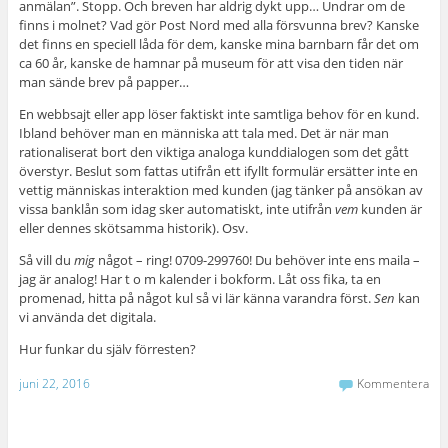
anmälan”. Stopp. Och breven har aldrig dykt upp… Undrar om de
finns i molnet? Vad gör Post Nord med alla försvunna brev? Kanske
det finns en speciell låda för dem, kanske mina barnbarn får det om
ca 60 år, kanske de hamnar på museum för att visa den tiden när
man sände brev på papper…
En webbsajt eller app löser faktiskt inte samtliga behov för en kund.
Ibland behöver man en människa att tala med. Det är när man
rationaliserat bort den viktiga analoga kunddialogen som det gått
överstyr. Beslut som fattas utifrån ett ifyllt formulär ersätter inte en
vettig människas interaktion med kunden (jag tänker på ansökan av
vissa banklån som idag sker automatiskt, inte utifrån
vem
kunden är
eller dennes skötsamma historik). Osv.
Så vill du
mig
något – ring! 0709-299760! Du behöver inte ens maila –
jag är analog! Har t o m kalender i bokform. Låt oss fika, ta en
promenad, hitta på något kul så vi lär känna varandra först.
Sen
kan
vi använda det digitala.
Hur funkar du själv förresten?
juni 22, 2016
Kommentera