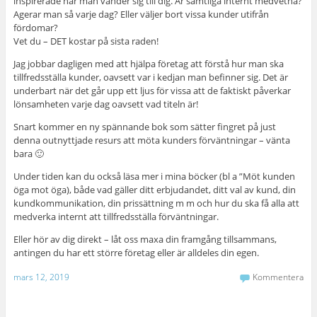
inspirerade när man vänder sig till dig. Är samtliga internt medvetna?
Agerar man så varje dag? Eller väljer bort vissa kunder utifrån
fördomar?
Vet du – DET kostar på sista raden!
Jag jobbar dagligen med att hjälpa företag att förstå hur man ska
tillfredsställa kunder, oavsett var i kedjan man befinner sig. Det är
underbart när det går upp ett ljus för vissa att de faktiskt påverkar
lönsamheten varje dag oavsett vad titeln är!
Snart kommer en ny spännande bok som sätter fingret på just
denna outnyttjade resurs att möta kunders förväntningar – vänta
bara 🙂
Under tiden kan du också läsa mer i mina böcker (bl a ”Möt kunden
öga mot öga), både vad gäller ditt erbjudandet, ditt val av kund, din
kundkommunikation, din prissättning m m och hur du ska få alla att
medverka internt att tillfredsställa förväntningar.
Eller hör av dig direkt – låt oss maxa din framgång tillsammans,
antingen du har ett större företag eller är alldeles din egen.
mars 12, 2019
Kommentera