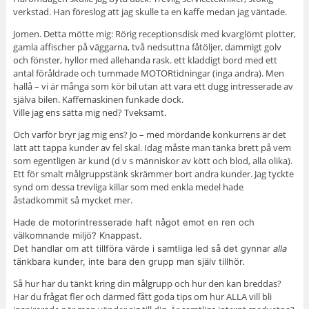
verkstad. Han föreslog att jag skulle ta en kaffe medan jag väntade.
Jomen. Detta mötte mig: Rörig receptionsdisk med kvarglömt plotter,
gamla affischer på väggarna, två nedsuttna fåtöljer, dammigt golv
och fönster, hyllor med allehanda rask. ett kladdigt bord med ett
antal föråldrade och tummade MOTORtidningar (inga andra). Men
hallå – vi är många som kör bil utan att vara ett dugg intresserade av
själva bilen. Kaffemaskinen funkade dock.
Ville jag ens sätta mig ned? Tveksamt.
Och varför bryr jag mig ens? Jo – med mördande konkurrens är det
lätt att tappa kunder av fel skäl. Idag måste man tänka brett på vem
som egentligen är kund (d v s människor av kött och blod, alla olika).
Ett för smalt målgruppstänk skrämmer bort andra kunder. Jag tyckte
synd om dessa trevliga killar som med enkla medel hade
åstadkommit så mycket mer.
Hade de motorintresserade haft något emot en ren och
välkomnande miljö? Knappast.
Det handlar om att tillföra värde i samtliga led så det gynnar
alla
tänkbara kunder, inte bara den grupp man själv tillhör.
Så hur har du tänkt kring din målgrupp och hur den kan breddas?
Har du frågat fler och därmed fått goda tips om hur ALLA vill bli