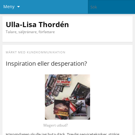
Meny
Ulla-Lisa Thordén
Talare, säljtränare, författare
MÄRKT MED
KUNDKOMMUNIKATION
Inspiration eller desperation?
Magert utbud?
Häromdagen skulle jag byta däck. Trevlig servicetekniker, stökig