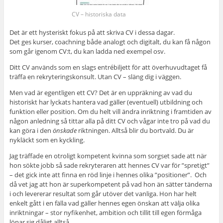
CV – historiska data
Det är ett hysteriskt fokus på att skriva CV i dessa dagar.
Det ges kurser, coachning både analogt och digitalt, du kan få någon
som går igenom CV:t, du kan ladda ned exempel osv.
Ditt CV används som en slags entrébiljett för att överhuvudtaget få
träffa en rekryteringskonsult. Utan CV – släng dig i väggen.
Men vad är egentligen ett CV? Det är en uppräkning av vad du
historiskt har lyckats hantera vad gäller (eventuell) utbildning och
funktion eller position. Om du helt vill ändra inriktning i framtiden av
någon anledning så tittar alla på ditt CV och vågar inte tro på vad du
kan göra i den
önskade
riktningen. Alltså blir du bortvald. Du är
nykläckt som en kyckling.
Jag träffade en otroligt kompetent kvinna som sorgset sade att när
hon sökte jobb så sade rekryteraren att hennes CV var för ”spretigt”
– det gick inte att finna en röd linje i hennes olika ”positioner”. Och
då vet jag att hon är superkompetent på vad hon än sätter tänderna
i och levererar resultat som går utöver det vanliga. Hon har helt
enkelt gått i en fälla vad gäller hennes egen önskan att välja olika
inriktningar – stor nyfikenhet, ambition och tillit till egen förmåga
lönar sig dåligt alltså.