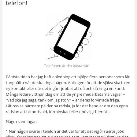
telefon!
Telefonen är din bästa vän
På sista tiden har jag haft anledning att hjälpa flera personer som får
tunghäfta när de ska ringa någon. Antingen för att de själva ska ta en
ny kontakt eller där det ingår i jobbet att då och då ringa en kund.
Många ledare vittnar idag om att de yngre medarbetarna vägrar –
”vad ska jag säga, tänk om jag stör?” – är deras förvirrade fråga.
Låt oss se närmare på denna rädsla, ja för det handlar om den egna
rädslan att bli bortvald, förminskad eller ohövligt bemött.
Några sanningar:
1 När någon svarar i telefon är det väl för att det
ingår i deras jobb
eller i
deras intresse
att avlyssna vad som kommer in till dem via den