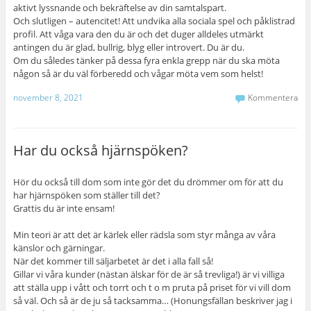
aktivt lyssnande och bekräftelse av din samtalspart.
Och slutligen – autencitet! Att undvika alla sociala spel och påklistrad
profil. Att våga vara den du är och det duger alldeles utmärkt
antingen du är glad, bullrig, blyg eller introvert. Du är du.
Om du således tänker på dessa fyra enkla grepp när du ska möta
någon så är du väl förberedd och vågar möta vem som helst!
november 8, 2021
Kommentera
Har du också hjärnspöken?
Hör du också till dom som inte gör det du drömmer om för att du
har hjärnspöken som ställer till det?
Grattis du är inte ensam!
Min teori är att det är kärlek eller rädsla som styr många av våra
känslor och gärningar.
När det kommer till säljarbetet är det i alla fall så!
Gillar vi våra kunder (nästan älskar för de är så trevliga!) är vi villiga
att ställa upp i vått och torrt och t o m pruta på priset för vi vill dom
så väl. Och så är de ju så tacksamma… (Honungsfällan beskriver jag i