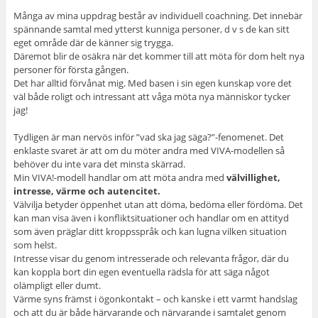
Många av mina uppdrag består av individuell coachning. Det innebär
spännande samtal med ytterst kunniga personer, d v s de kan sitt
eget område där de känner sig trygga.
Däremot blir de osäkra när det kommer till att möta för dom helt nya
personer för första gången.
Det har alltid förvånat mig. Med basen i sin egen kunskap vore det
väl både roligt och intressant att våga möta nya människor tycker
jag!
Tydligen är man nervös inför ”vad ska jag säga?”-fenomenet. Det
enklaste svaret är att om du möter andra med VIVA-modellen så
behöver du inte vara det minsta skärrad.
Min VIVA!-modell handlar om att möta andra med
välvillighet,
intresse, värme och autencitet.
Välvilja betyder öppenhet utan att döma, bedöma eller fördöma. Det
kan man visa även i konfliktsituationer och handlar om en attityd
som även präglar ditt kroppsspråk och kan lugna vilken situation
som helst.
Intresse visar du genom intresserade och relevanta frågor, där du
kan koppla bort din egen eventuella rädsla för att säga något
olämpligt eller dumt.
Värme syns främst i ögonkontakt – och kanske i ett varmt handslag
och att du är både härvarande och närvarande i samtalet genom