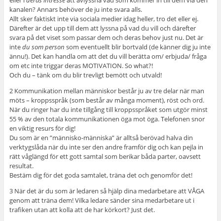
kanalen? Annars behöver de ju inte svara alls.
Allt sker faktiskt inte via sociala medier idag heller, tro det eller ej.
Därefter är det upp till dem att lyssna på vad du vill och därefter
svara på det viset som passar dem och deras behov just nu. Det är
inte
du
som person
som eventuellt blir bortvald (de känner dig ju inte
ännu!). Det kan handla om att det du vill berätta om/ erbjuda/ fråga
om etc inte triggar deras MOTIVATION. So what?!
Och du – tänk om du blir trevligt bemött och utvald!
2 Kommunikation mellan människor består ju av tre delar när man
möts – kroppsspråk (som består av många moment), röst och ord.
När du ringer har du inte tillgång till kroppsspråket som utgör minst
55 % av den totala kommunikationen öga mot öga. Telefonen snor
en viktig resurs för dig!
Du som är en ”människo-människa” är alltså berövad halva din
verktygslåda när du inte ser den andre framför dig och kan pejla in
rätt våglängd för ett gott samtal som berikar båda parter, oavsett
resultat.
Bestäm dig för det goda samtalet, träna det och genomför det!
3 När det är du som är ledaren så hjälp dina medarbetare att VÅGA
genom att träna dem! Vilka ledare sänder sina medarbetare ut i
trafiken utan att kolla att de har körkort? Just det.