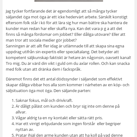
Jag tycker fortfarande det är egendomligt att så många tycker
säljandet öga mot öga är ett icke hedervärt arbete. Särskilt konstigt
eftersom folk står i kö för att lära sig hur man bättre ska hantera de
kunder man redan har eller skaffa nya. Kan det vara p g a att det
finns så många fördomar om jobbet? Eller dåliga utövare? Eller att
man tror att sociala medier gör jobbet?
Sanningen är att allt fler idag är utlämnade till att skapa sina egna
uppdrag utifrån sin expertis eller specialtalang. Det betyder att
kompetent säljkunskap faktiskt är hetare än någonsin, oavsett kanal!
Tro mig. Du är värd din vikt i guld om du axlar rollen. Och kan snacka
med folk utan att dränka dem i fackspråk.
Däremot finns det ett antal dödssynder i säljandet som effektivt
skapar dåliga vibbar hos alla som kommer i närheten av en köp- och
säljsituation öga mot öga. Den säljande parten:
Saknar fokus, mål och drivkraft.
Är dåligt påläst om kunden och bryr sig inte om denne på
allvar.
Vågar aldrig ta en ny kontakt eller sätta rätt pris.
Har ett virrigt erbjudande som ingen förstår eller begriper
nyttan av.
Pratar ihjäl den arme kunden utan att ha koll på vad denne