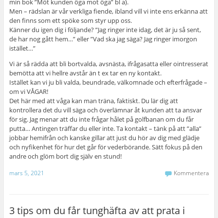
min bok ”Möt kunden öga mot öga” bl a).
Men – rädslan är vår verkliga fiende, ibland vill vi inte ens erkänna att
den finns som ett spöke som styr upp oss.
Känner du igen dig i följande? ”Jag ringer inte idag, det är ju så sent,
de har nog gått hem…” eller ”Vad ska jag säga? Jag ringer imorgon
istället…”
Vi är så rädda att bli bortvalda, avsnästa, ifrågasatta eller ointresserat
bemötta att vi hellre avstår än t ex tar en ny kontakt.
Istället kan vi ju bli valda, beundrade, välkomnade och efterfrågade –
om vi VÅGAR!
Det här med att våga kan man träna, faktiskt. Du lär dig att
kontrollera det du vill säga och överlämnar åt kunden att ta ansvar
för sig. Jag menar att du inte frågar hålet på golfbanan om du får
putta… Antingen träffar du eller inte. Ta kontakt – tänk på att ”alla”
jobbar hemifrån och kanske gillar att just du hör av dig med glädje
och nyfikenhet för hur det går för vederbörande. Sätt fokus på den
andre och glöm bort dig själv en stund!
mars 5, 2021
Kommentera
3 tips om du får tunghäfta av att prata i