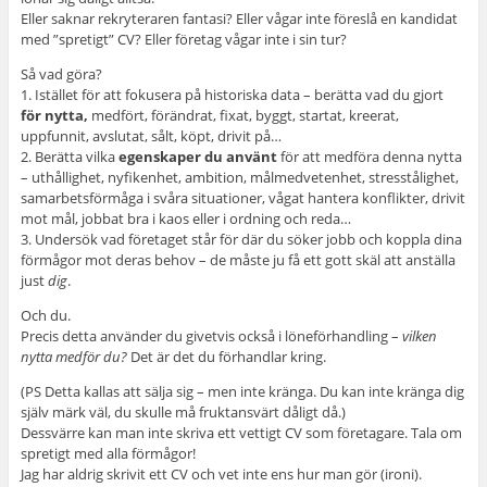
Eller saknar rekryteraren fantasi? Eller vågar inte föreslå en kandidat
med ”spretigt” CV? Eller företag vågar inte i sin tur?
Så vad göra?
1. Istället för att fokusera på historiska data – berätta vad du gjort
för nytta,
medfört, förändrat, fixat, byggt, startat, kreerat,
uppfunnit, avslutat, sålt, köpt, drivit på…
2. Berätta vilka
egenskaper du använt
för att medföra denna nytta
– uthållighet, nyfikenhet, ambition, målmedvetenhet, stresstålighet,
samarbetsförmåga i svåra situationer, vågat hantera konflikter, drivit
mot mål, jobbat bra i kaos eller i ordning och reda…
3. Undersök vad företaget står för där du söker jobb och koppla dina
förmågor mot deras behov – de måste ju få ett gott skäl att anställa
just
dig
.
Och du.
Precis detta använder du givetvis också i löneförhandling –
vilken
nytta
medför du?
Det är det du förhandlar kring.
(PS Detta kallas att sälja sig – men inte kränga. Du kan inte kränga dig
själv märk väl, du skulle må fruktansvärt dåligt då.)
Dessvärre kan man inte skriva ett vettigt CV som företagare. Tala om
spretigt med alla förmågor!
Jag har aldrig skrivit ett CV och vet inte ens hur man gör (ironi).