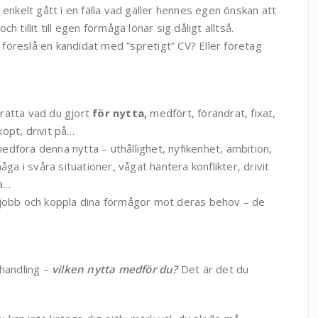
 enkelt gått i en fälla vad gäller hennes egen önskan att
ch tillit till egen förmåga lönar sig dåligt alltså.
e föreslå en kandidat med ”spretigt” CV? Eller företag
berätta vad du gjort
för nytta,
medfört, förändrat, fixat,
köpt, drivit på…
edföra denna nytta – uthållighet, nyfikenhet, ambition,
 i svåra situationer, vågat hantera konflikter, drivit
da…
 jobb och koppla dina förmågor mot deras behov – de
rhandling –
vilken nytta
medför du?
Det är det du