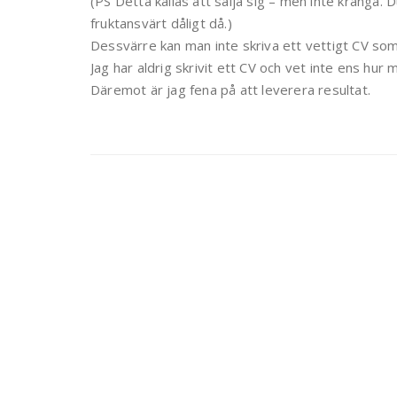
(PS Detta kallas att sälja sig – men inte kränga. D
fruktansvärt dåligt då.)
Dessvärre kan man inte skriva ett vettigt CV so
Jag har aldrig skrivit ett CV och vet inte ens hur m
Däremot är jag fena på att leverera resultat.