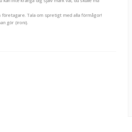
u kan inte kränga dig själv märk väl, du skulle må
m företagare. Tala om spretigt med alla förmågor!
an gör (ironi).