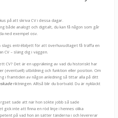
kus på att skriva CV i dessa dagar.
ng både analogt och digitalt, du kan få någon som går
dda ned exempel osv.
slags entrébiljett för att överhuvudtaget få träffa en
an CV – släng dig i väggen.
tt CV? Det är en uppräkning av vad du historiskt har
er (eventuell) utbildning och funktion eller position. Om
ning i framtiden av någon anledning så tittar alla på ditt
nskade
riktningen. Alltså blir du bortvald. Du är nykläckt
orgset sade att när hon sökte jobb så sade
 gick inte att finna en röd linje i hennes olika
petent på vad hon än sätter tänderna i och levererar