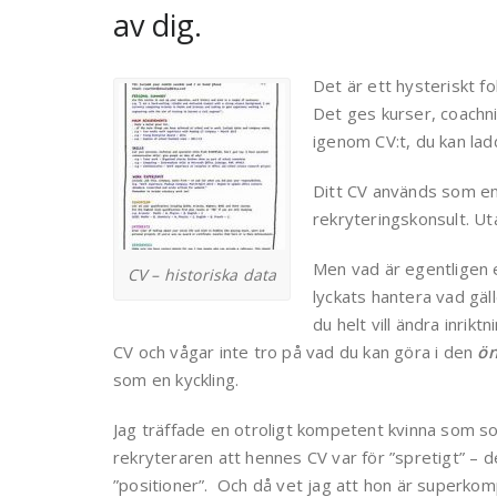
av dig.
Det är ett hysteriskt fo
Det ges kurser, coachni
igenom CV:t, du kan la
Ditt CV används som en 
rekryteringskonsult. Ut
Men vad är egentligen e
CV – historiska data
lyckats hantera vad gäll
du helt vill ändra inrikt
CV och vågar inte tro på vad du kan göra i den
ö
som en kyckling.
Jag träffade en otroligt kompetent kvinna som s
rekryteraren att hennes CV var för ”spretigt” – det
”positioner”. Och då vet jag att hon är superkom