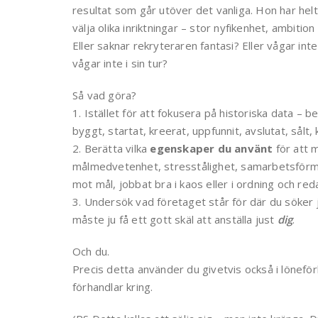
resultat som går utöver det vanliga. Hon har helt
välja olika inriktningar – stor nyfikenhet, ambition o
Eller saknar rekryteraren fantasi? Eller vågar int
vågar inte i sin tur?
Så vad göra?
1. Istället för att fokusera på historiska data – 
byggt, startat, kreerat, uppfunnit, avslutat, sålt, 
2. Berätta vilka
egenskaper du använt
för att m
målmedvetenhet, stresstålighet, samarbetsförmåga
mot mål, jobbat bra i kaos eller i ordning och re
3. Undersök vad företaget står för där du söker
måste ju få ett gott skäl att anställa just
dig
.
Och du.
Precis detta använder du givetvis också i lönefö
förhandlar kring.