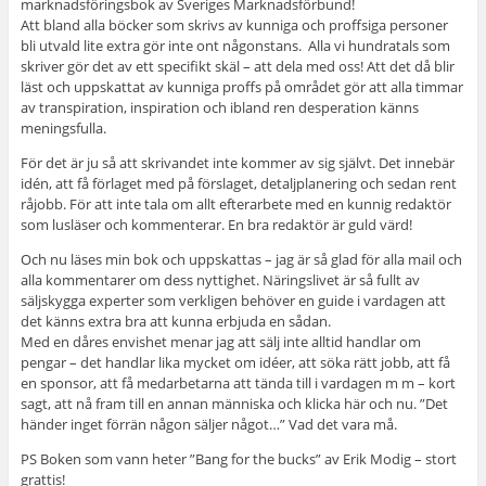
marknadsföringsbok av Sveriges Marknadsförbund!
Att bland alla böcker som skrivs av kunniga och proffsiga personer
bli utvald lite extra gör inte ont någonstans. Alla vi hundratals som
skriver gör det av ett specifikt skäl – att dela med oss! Att det då blir
läst och uppskattat av kunniga proffs på området gör att alla timmar
av transpiration, inspiration och ibland ren desperation känns
meningsfulla.
För det är ju så att skrivandet inte kommer av sig självt. Det innebär
idén, att få förlaget med på förslaget, detaljplanering och sedan rent
råjobb. För att inte tala om allt efterarbete med en kunnig redaktör
som lusläser och kommenterar. En bra redaktör är guld värd!
Och nu läses min bok och uppskattas – jag är så glad för alla mail och
alla kommentarer om dess nyttighet. Näringslivet är så fullt av
säljskygga experter som verkligen behöver en guide i vardagen att
det känns extra bra att kunna erbjuda en sådan.
Med en dåres envishet menar jag att sälj inte alltid handlar om
pengar – det handlar lika mycket om idéer, att söka rätt jobb, att få
en sponsor, att få medarbetarna att tända till i vardagen m m – kort
sagt, att nå fram till en annan människa och klicka här och nu. ”Det
händer inget förrän någon säljer något…” Vad det vara må.
PS Boken som vann heter ”Bang for the bucks” av Erik Modig – stort
grattis!