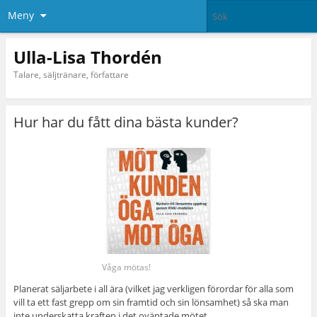
Meny
Ulla-Lisa Thordén
Talare, säljtränare, författare
Hur har du fått dina bästa kunder?
Våga mötas!
Planerat säljarbete i all ära (vilket jag verkligen förordar för alla som
vill ta ett fast grepp om sin framtid och sin lönsamhet) så ska man
inte underskatta kraften i det oväntade mötet.