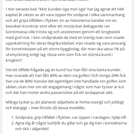
I min senaste bok ”Möt kunden öga mot öga” har jag ägnat ett helt
kapitel åt vikten av att vara öppen för småprat i olika sammanhang
och att gripa tillfällen i flykten. En av historierna handlar om en
besviken konstnär som efter ett misslyckat deltagande i en
konstmässa ville trösta sig och assistenten genom ett krogbesök
med god mat. I kön småpratade de med en trevlig man som visade
uppskattning för deras färgrika klädsel. Han visade sig vara ansvarig
för konstinköpen på ett större byggbolag, där man ska satsa 1% på
utsmyckning enligt lag. Gissa vem som fick sin största kund i
krogkön?
Vid ett tillfälle frågade jag en kund hur han fått sina bästa kunder.
Han svarade att han fått 80% av dem via golfen! Och övriga 20% fick
han via de 80%! Kanske det egentligen inte handlade om golfen som
sådan, utan mer om ett engagemang i något som han tycker är kul
och där han möter andra passionister på ett avslappnat sätt.
Många tycker ju att planerat säljarbete är himla osexigt och jobbigt
och klängigt – men försök då dessa modeller.
Småprata, grip tillfället i flykten, var öppen i vardagen, hjälp till!
Ägna dig åt något lustfyllt du gillar och ge dig hän i kontakterna
och skit i säljandet!