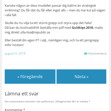
Kanske någon av dess modeller passar dig bättre än strategisk
inriktning? Du får det du får eller inget alls – men du har kul på vägen
i alla fall.
Skulle du nu vilja ta ett större grepp och styra upp det hela?
Då kan du kostnadsfritt beställa min pdf med
Guldtips 2018,
maila
mig direkt ulla-lisa@republic.se
Eller beställ din egen PT i sälj , nämligen mig, och ta ett järngrepp
inför hösten!
augusti 9, 2018
Kommentera
« Föregående
Nästa »
Lämna ett svar
Din e-postadress kommer inte publiceras.
Obligatoriska fält är märkta
*
Kommentar
*