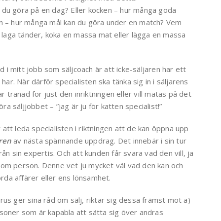
 du göra på en dag? Eller kocken – hur många goda
latan – hur många mål kan du göra under en match? Vem
a laga tänder, koka en massa mat eller lägga en massa
i mitt jobb som säljcoach är att icke-säljaren har ett
har. När därför specialisten ska tänka sig in i säljarens
r tränad för just den inriktningen eller vill mätas på det
ra säljjobbet – ”jag är ju för katten specialist!”
r att leda specialisten i riktningen att de kan öppna upp
ren
av nästa spännande uppdrag. Det innebär i sin tur
ån sin expertis. Och att kunden får svara vad den vill, ja
en som person. Denne vet ju mycket väl vad den kan och
orda affärer eller ens lönsamhet.
us ger sina råd om sälj, riktar sig dessa främst mot a)
soner som är kapabla att sätta sig över andras