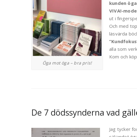
kunden öga
VIVA!-model
ut i fingersp
Och med topp
läsvärda böc
”Kundfokus
alla som verk
Kom och köp!
Öga mot öga – bra pris!
De 7 dödssynderna vad gälle
Jag tycker f
säljandet öga