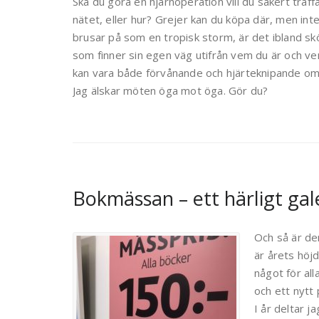
Ska du göra en hjärnoperation vill du säkert träff
nätet, eller hur? Grejer kan du köpa där, men inte 
brusar på som en tropisk storm, är det ibland skön
som finner sin egen väg utifrån vem du är och 
kan vara både förvånande och hjärteknipande om 
Jag älskar möten öga mot öga. Gör du?
Bokmässan – ett härligt gal
Och så är de
är årets höjd
något för al
och ett nytt
I år deltar 