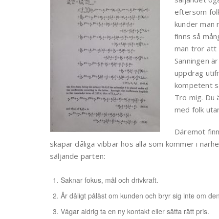
eftersom folk
kunder man r
finns så mån
man tror att
Sanningen är 
uppdrag utifr
kompetent sä
Tro mig. Du ä
med folk uta
Däremot finn
skapar dåliga vibbar hos alla som kommer i närhe
säljande parten:
Saknar fokus, mål och drivkraft.
Är dåligt påläst om kunden och bryr sig inte om den
Vågar aldrig ta en ny kontakt eller sätta rätt pris.