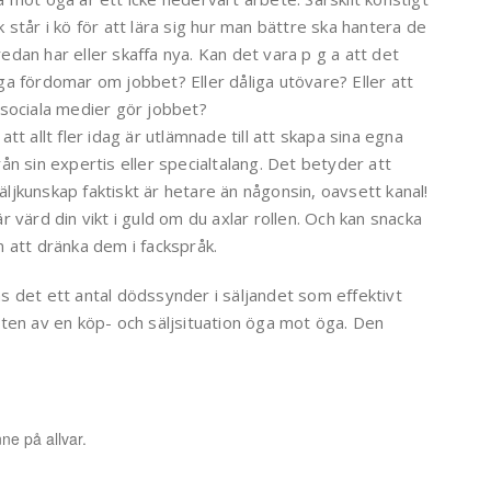
 står i kö för att lära sig hur man bättre ska hantera de
edan har eller skaffa nya. Kan det vara p g a att det
ga fördomar om jobbet? Eller dåliga utövare? Eller att
 sociala medier gör jobbet?
att allt fler idag är utlämnade till att skapa sina egna
ån sin expertis eller specialtalang. Det betyder att
ljkunskap faktiskt är hetare än någonsin, oavsett kanal!
r värd din vikt i guld om du axlar rollen. Och kan snacka
n att dränka dem i fackspråk.
s det ett antal dödssynder i säljandet som effektivt
ten av en köp- och säljsituation öga mot öga. Den
ne på allvar.