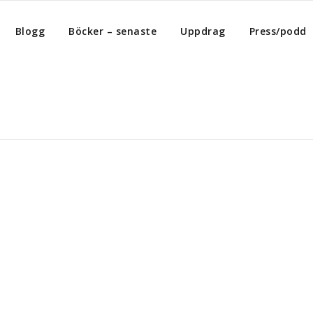
Blogg
Böcker – senaste
Uppdrag
Press/podd
Home
/
Archiv