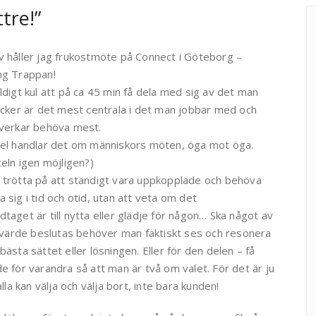
tre!”
 håller jag frukostmöte på Connect i Göteborg –
ng Trappan!
ldigt kul att på ca 45 min få dela med sig av det man
ycker är det mest centrala i det man jobbar med och
 verkar behöva mest.
del handlar det om människors möten, öga mot öga.
teln igen möjligen?)
 trötta på att ständigt vara uppkopplade och behöva
 sig i tid och otid, utan att veta om det
taget är till nytta eller glädje för någon… Ska något av
r värde beslutas behöver man faktiskt ses och resonera
bästa sättet eller lösningen. Eller för den delen – få
e för varandra så att man är två om valet. För det är ju
alla kan välja och välja bort, inte bara kunden!