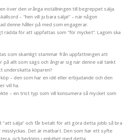
en över den vrånga inställningen till begreppet sälja.
ällsord – ”hen vill ju bara sälja!” – när någon
 vad denne håller på med som engagerar.
gt rädda för att uppfattas som ”för mycket”. Lagom ska
ktas som skamligt stammar från uppfattningen att
 på allt som sägs och ångrar sig när denne väl tänkt
att underskatta köparen?
tt köp – den som har en idé eller erbjudande och den
 vill ha.
rykte – en trist typ som vill konsumera så mycket som
 ”att sälja” och får betalt för att göra detta jobb så bra
as/ misslyckas. Det är mätbart. Den som har ett syfte
estera, och bedöms i enlighet med detta.