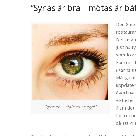
”Synas är bra – mötas är bät
Den 8 nov
restaura
Det är vä
just nu t
som folk
För min 
(Känns ti
Många är
uppdatera
överhuvud
vikt elle
Ögonen – själens spegel?
fram det 
förtroend
så att vi 