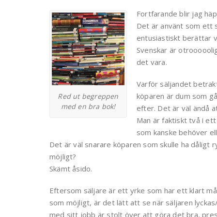
Fortfarande blir jag häp
Det är använt som ett sk
entusiastiskt berättar
Svenskar är otroooooli
det vara.
Varför säljandet betra
köparen är dum som går
Red ut begreppen
med en bra bok!
efter. Det är väl ändå 
Man är faktiskt två i e
som kanske behöver eller
Det är väl snarare köparen som skulle ha dåligt 
möjligt?
Skämt åsido.
Eftersom säljare är ett yrke som har ett klart mål:
som möjligt, är det lätt att se när säljaren lyck
med sitt jobb är stolt över att göra det bra, pr