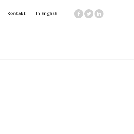
Kontakt
In English
e by category "Uncategorized"
( Page2 ) ( Page2 )