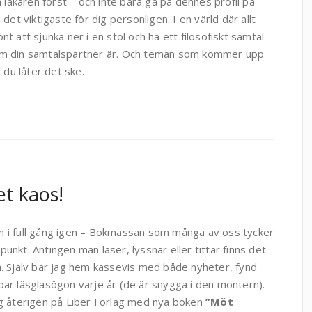
a läkaren först – och inte bara gå på dennes profil på
det viktigaste för dig personligen. I en värld där allt
t att sjunka ner i en stol och ha ett filosofiskt samtal
vem din samtalspartner är. Och teman som kommer upp
du låter det ske.
et kaos!
n i full gång igen – Bokmässan som många av oss tycker
punkt. Antingen man läser, lyssnar eller tittar finns det
la. Själv bär jag hem kassevis med både nyheter, fynd
 par läsglasögon varje år (de är snygga i den montern).
jag återigen på Liber Förlag med nya boken
”Möt