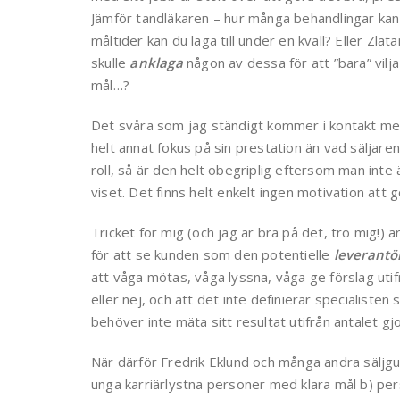
Jämför tandläkaren – hur många behandlingar kan
måltider kan du laga till under en kväll? Eller Z
skulle
anklaga
någon av dessa för att ”bara” vilj
mål…?
Det svåra som jag ständigt kommer i kontakt med 
helt annat fokus på sin prestation än vad säljaren 
roll, så är den helt obegriplig eftersom man inte ä
viset. Det finns helt enkelt ingen motivation att gö
Tricket för mig (och jag är bra på det, tro mig!) ä
för att se kunden som den potentielle
leverantö
att våga mötas, våga lyssna, våga ge förslag utifr
eller nej, och att det inte definierar specialist
behöver inte mäta sitt resultat utifrån antalet gj
När därför Fredrik Eklund och många andra säljgur
unga karriärlystna personer med klara mål b) per