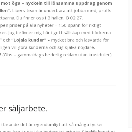
 mot öga – nyckeln till lönsamma uppdrag genom
len”.
Libers team är underbara att jobba med, proffs
etsarna. Du finner oss i B hallen, B 02:27.
en priser på alla nyheter – 150 spänn för riktigt
ker. Jag befinner mig här i gott sällskap med böckerna
”
och
”Lojala kunder”
– mycket bra och läsvärda för
ligen vill göra kunderna och sig själva nöjdare.
 (Obs – gammaldags hederlig reklam utan krusiduller).
r säljarbete.
ortfarande det är egendomligt att så många tycker
 mot öga är ett icke hedervärt arbete. Särskilt konstigt