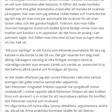
en sak som diskuteras eller beslutas. Vi tillhör det svala nordiska
släktet som inte gillar dramatiska utspel eller att kanske bli ovänner
på kuppen. När man som jag arbetat i både Italien och Frankrike har
jag lärt mig att man inte per automatik blir ovänner för att man
tycker olika, och det ganska högljutt. Tvärtom. Kan man hålla
munnen stängd en stund och istället lyssna färdigt vinner man nya
insikter och kanske t o m upptäcker att det finns en poäng i vad
partnern säger. Och håller man inte med så kan man ju lugnt driva
sin tes, helt ok.
”Kill your darlings” är det första som blivande journalister får lära sig.
Kanske vi alla borde ta det till oss. Det går rasande fort idag med
allting. Gårdagens sanning är ofta förlegat imorgon (dock ej
mänskliga värden som empati, kärlek och värdet av autencitet bl a).
Det behövs alltså samtal och förmågan att lyssna.
Av det skälet efterlyser jag den sunda friktionen i alla våra samtal,
antingen det gäller interna samtal eller säljsamtal.
Sätt friktionen i högsätet! Friktion uppstår när tyngdkraft möter
rörelsekraft. I mötet uppstår alltså friktionen. Erkänn att den kraften
finns och använd t o m ordet för att neutralisera rädslan för konflikt.
Gör friktionen neutral och önskvärd.
Att våga tänka och tycka olika, lyssna, debattera, argumentera, ändra
sig, stå på sig, finna praktiska lösningar istället för att fastna i