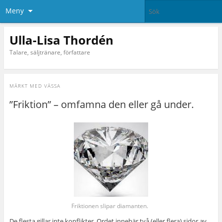
Meny
Ulla-Lisa Thordén
Talare, säljtränare, författare
MÄRKT MED
VÄSSA
”Friktion” – omfamna den eller gå under.
Friktionen slipar diamanten.
De flesta gillar inte konflikter. Ordet innebär två (eller flera) sidor av