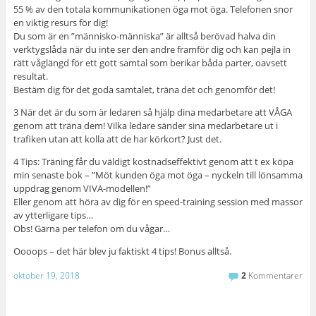
55 % av den totala kommunikationen öga mot öga. Telefonen snor
en viktig resurs för dig!
Du som är en ”människo-människa” är alltså berövad halva din
verktygslåda när du inte ser den andre framför dig och kan pejla in
rätt våglängd för ett gott samtal som berikar båda parter, oavsett
resultat.
Bestäm dig för det goda samtalet, träna det och genomför det!
3 När det är du som är ledaren så hjälp dina medarbetare att VÅGA
genom att träna dem! Vilka ledare sänder sina medarbetare ut i
trafiken utan att kolla att de har körkort? Just det.
4 Tips: Träning får du väldigt kostnadseffektivt genom att t ex köpa
min senaste bok – ”Möt kunden öga mot öga – nyckeln till lönsamma
uppdrag genom VIVA-modellen!”
Eller genom att höra av dig för en speed-training session med massor
av ytterligare tips…
Obs! Gärna per telefon om du vågar…
Oooops – det här blev ju faktiskt 4 tips! Bonus alltså.
oktober 19, 2018
2
Kommentarer