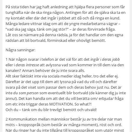
På sista tiden har jag haft anledning att hjälpa flera personer som får
tunghäfta när de ska ringa någon. Antingen för att de själva ska ta en
ny kontakt eller där det ingår i jobbet att då och då ringa en kund.
Många ledare vittnar idag om att de yngre medarbetarna vägrar –
”vad ska jag säga, tänk om jag stör?” – är deras förvirrade fråga.
Låt oss se närmare på denna rädsla, ja för det handlar om den egna
rädslan att bli bortvald, förminskad eller ohövligt bemött.
Några sanningar:
1 När någon svarar i telefon är det väl för att det
ingår i deras jobb
eller i
deras intresse
att avlyssna vad som kommer in till dem via den
kanalen? Annars behöver de ju inte svara alls.
Allt sker faktiskt inte via sociala medier idag heller, tro det eller ej.
Därefter är det upp till dem att lyssna på vad du vill och därefter
svara på det viset som passar dem och deras behov just nu. Det är
inte
du
som person
som eventuellt blir bortvald (de känner dig ju inte
ännu!). Det kan handla om att det du vill berätta om/ erbjuda/ fråga
om etc inte triggar deras MOTIVATION. So what?!
Och du – tänk om du blir trevligt bemött och utvald!
2 Kommunikation mellan människor består ju av tre delar när man
möts – kroppsspråk (som består av många moment), röst och ord.
När du ringer har du inte tillgång till kroppsspråket som utgör minst