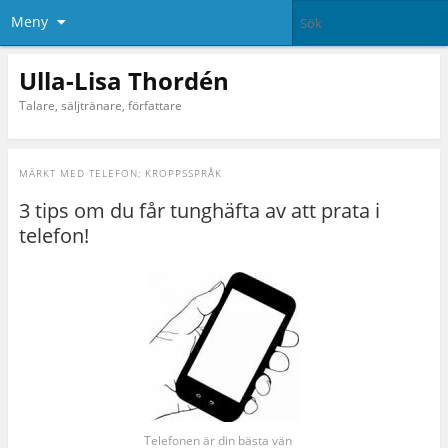
Meny
Ulla-Lisa Thordén
Talare, säljtränare, författare
MÄRKT MED
TELEFON; KROPPSSPRÅK
3 tips om du får tunghäfta av att prata i
telefon!
Telefonen är din bästa vän