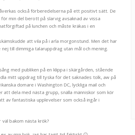
verkas också förberedelserna på ett positivt sätt. De
d för min del berott på slarvig avsaknad av vissa
tförgiftad på lunchen och måste kräkas i en
la skämskudde att vila på i arla morgonstund. Men det har
re nej till dimmiga talaruppdrag utan mål och mening.
ksång med publiken på en klippa i skärgården, stående
dla mitt uppdrag till tyska för det saknades tolk, aw på
ikanska domare i Washington DC, lyckliga mail och
er att dela med nästa grupp, snälla människor som kör
att av fantastiska upplevelser som också ingår i
ar väl bakom nästa krök?
x av min bok, jag har tagit tid faktiskt 🙂