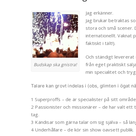
Jag erkänner.
Jag brukar betraktas so
stora och små scener. D
internationellt. Vaknat 
faktiskt i tält!).
Och ständigt levererat
från eget praktiskt sälj
Budskap ska gnistra!
min specialitet och tryg
Talare kan grovt indelas i (obs, glimten i ögat nä
1 Superproffs – de är specialister på sitt område, 
2 Passionister och missionärer – de har valt ett 
tag.
3 Kändisar som gärna talar om sig själva – så län
4 Underhållare – de kör sin show oavsett publik.