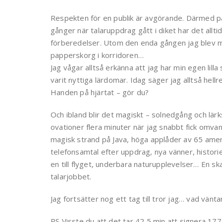
Respekten för en publik är avgörande. Därmed på
gånger när talaruppdrag gått i diket har det allti
förberedelser. Utom den enda gången jag blev ma
papperskorg i korridoren…
Jag vågar alltså erkänna att jag har min egen lil
varit nyttiga lärdomar. Idag säger jag alltså hell
Handen på hjärtat – gör du?
Och ibland blir det magiskt – solnedgång och lär
ovationer flera minuter när jag snabbt fick omvan
magisk strand på Java, höga applåder av 65 amer
telefonsamtal efter uppdrag, nya vänner, histori
en till flyget, underbara naturupplevelser… En sk
talarjobbet.
Jag fortsätter nog ett tag till tror jag… vad vänt
PS Visste du att det tar 42,5 min att signera 177 e