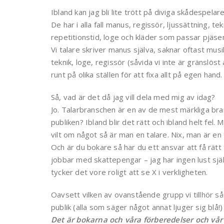
Ibland kan jag bli lite trött på diviga skådespel
De har i alla fall manus, regissör, ljussättning, t
repetitionstid, loge och kläder som passar pjäse
Vi talare skriver manus själva, saknar oftast mus
teknik, loge, regissör (såvida vi inte är gränslöst 
runt på olika ställen för att fixa allt på egen hand.
Så, vad är det då jag vill dela med mig av idag?
Jo. Talarbranschen är en av de mest märkliga bra
publiken? Ibland blir det rätt och ibland helt fel. 
vilt om något så är man en talare. Nix, man är en 
Och är du bokare så har du ett ansvar att få rätt 
jobbar med skattepengar – jag har ingen lust själv
tycker det vore roligt att se X i verkligheten.
Oavsett vilken av ovanstående grupp vi tillhör så h
publik (alla som säger något annat ljuger sig blå!) 
Det är bokarna och våra förberedelser och vår 