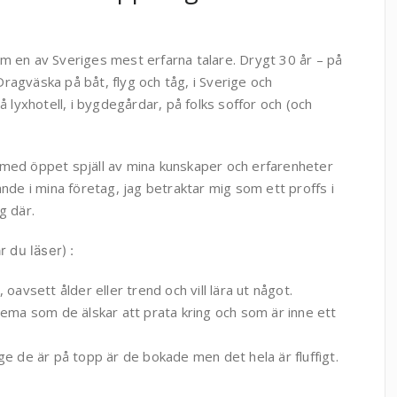
m en av Sveriges mest erfarna talare. Drygt 30 år – på
ragväska på båt, flyg och tåg, i Sverige och
på lyxhotell, i bygdegårdar, på folks soffor och (och
 med öppet spjäll av mina kunskaper och erfarenheter
ande i mina företag, jag betraktar mig som ett proffs i
g där.
r du läser) :
oavsett ålder eller trend och vill lära ut något.
tema som de älskar att prata kring och som är inne ett
ge de är på topp är de bokade men det hela är fluffigt.