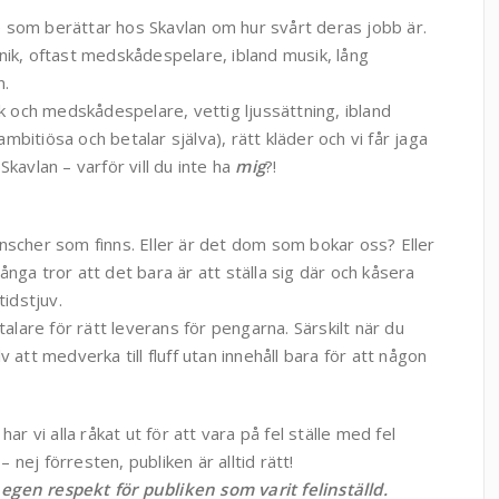
are som berättar hos Skavlan om hur svårt deras jobb är.
eknik, oftast medskådespelare, ibland musik, lång
n.
ik och medskådespelare, vettig ljussättning, ibland
ambitiösa och betalar själva), rätt kläder och vi får jaga
 Skavlan – varför vill du inte ha
mig
?!
nscher som finns. Eller är det dom som bokar oss? Eller
Många tror att det bara är att ställa sig där och kåsera
tidstjuv.
talare för rätt leverans för pengarna. Särskilt när du
 att medverka till fluff utan innehåll bara för att någon
ar vi alla råkat ut för att vara på fel ställe med fel
– nej förresten, publiken är alltid rätt!
egen respekt för publiken som varit felinställd.