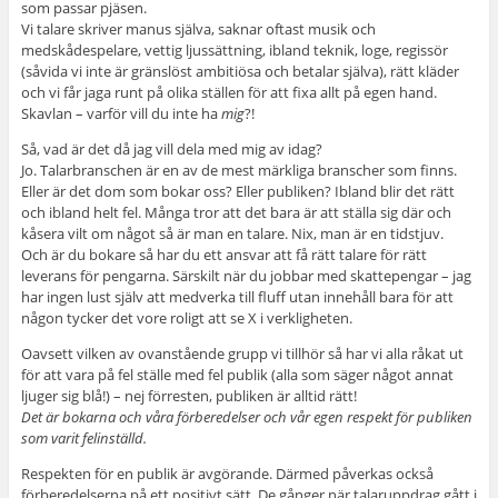
som passar pjäsen.
Vi talare skriver manus själva, saknar oftast musik och
medskådespelare, vettig ljussättning, ibland teknik, loge, regissör
(såvida vi inte är gränslöst ambitiösa och betalar själva), rätt kläder
och vi får jaga runt på olika ställen för att fixa allt på egen hand.
Skavlan – varför vill du inte ha
mig
?!
Så, vad är det då jag vill dela med mig av idag?
Jo. Talarbranschen är en av de mest märkliga branscher som finns.
Eller är det dom som bokar oss? Eller publiken? Ibland blir det rätt
och ibland helt fel. Många tror att det bara är att ställa sig där och
kåsera vilt om något så är man en talare. Nix, man är en tidstjuv.
Och är du bokare så har du ett ansvar att få rätt talare för rätt
leverans för pengarna. Särskilt när du jobbar med skattepengar – jag
har ingen lust själv att medverka till fluff utan innehåll bara för att
någon tycker det vore roligt att se X i verkligheten.
Oavsett vilken av ovanstående grupp vi tillhör så har vi alla råkat ut
för att vara på fel ställe med fel publik (alla som säger något annat
ljuger sig blå!) – nej förresten, publiken är alltid rätt!
Det är bokarna och våra förberedelser och vår egen respekt för publiken
som varit felinställd.
Respekten för en publik är avgörande. Därmed påverkas också
förberedelserna på ett positivt sätt. De gånger när talaruppdrag gått i