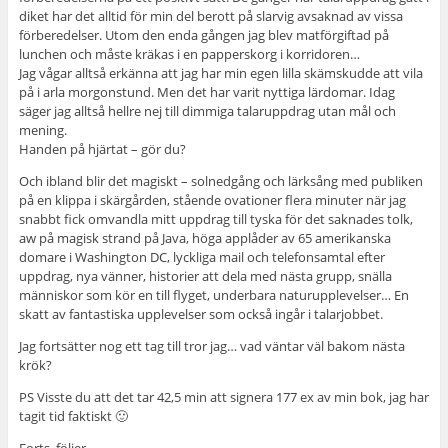
diket har det alltid för min del berott på slarvig avsaknad av vissa
förberedelser. Utom den enda gången jag blev matförgiftad på
lunchen och måste kräkas i en papperskorg i korridoren…
Jag vågar alltså erkänna att jag har min egen lilla skämskudde att vila
på i arla morgonstund. Men det har varit nyttiga lärdomar. Idag
säger jag alltså hellre nej till dimmiga talaruppdrag utan mål och
mening.
Handen på hjärtat – gör du?
Och ibland blir det magiskt – solnedgång och lärksång med publiken
på en klippa i skärgården, stående ovationer flera minuter när jag
snabbt fick omvandla mitt uppdrag till tyska för det saknades tolk,
aw på magisk strand på Java, höga applåder av 65 amerikanska
domare i Washington DC, lyckliga mail och telefonsamtal efter
uppdrag, nya vänner, historier att dela med nästa grupp, snälla
människor som kör en till flyget, underbara naturupplevelser… En
skatt av fantastiska upplevelser som också ingår i talarjobbet.
Jag fortsätter nog ett tag till tror jag… vad väntar väl bakom nästa
krök?
PS Visste du att det tar 42,5 min att signera 177 ex av min bok, jag har
tagit tid faktiskt 🙂