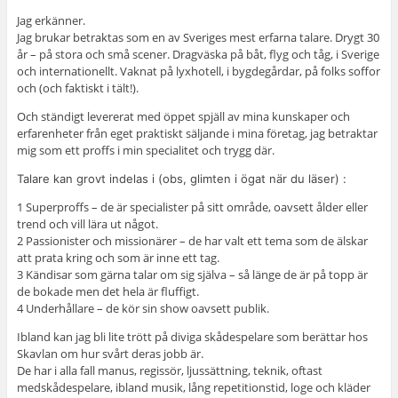
Jag erkänner.
Jag brukar betraktas som en av Sveriges mest erfarna talare. Drygt 30
år – på stora och små scener. Dragväska på båt, flyg och tåg, i Sverige
och internationellt. Vaknat på lyxhotell, i bygdegårdar, på folks soffor
och (och faktiskt i tält!).
Och ständigt levererat med öppet spjäll av mina kunskaper och
erfarenheter från eget praktiskt säljande i mina företag, jag betraktar
mig som ett proffs i min specialitet och trygg där.
Talare kan grovt indelas i (obs, glimten i ögat när du läser) :
1 Superproffs – de är specialister på sitt område, oavsett ålder eller
trend och vill lära ut något.
2 Passionister och missionärer – de har valt ett tema som de älskar
att prata kring och som är inne ett tag.
3 Kändisar som gärna talar om sig själva – så länge de är på topp är
de bokade men det hela är fluffigt.
4 Underhållare – de kör sin show oavsett publik.
Ibland kan jag bli lite trött på diviga skådespelare som berättar hos
Skavlan om hur svårt deras jobb är.
De har i alla fall manus, regissör, ljussättning, teknik, oftast
medskådespelare, ibland musik, lång repetitionstid, loge och kläder