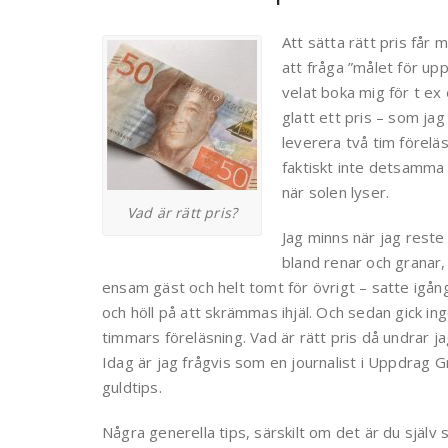
Att sätta rätt pris får 
att fråga ”målet för up
velat boka mig för t ex
glatt ett pris – som jag
leverera två tim förelä
faktiskt inte detsamma
när solen lyser.
Vad är rätt pris?
Jag minns när jag reste 
bland renar och granar,
ensam gäst och helt tomt för övrigt – satte igå
och höll på att skrämmas ihjäl. Och sedan gick ing
timmars föreläsning. Vad är rätt pris då undrar j
Idag är jag frågvis som en journalist i Uppdrag G
guldtips.
Några generella tips, särskilt om det är du själv