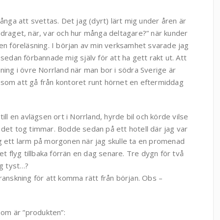
många att svettas. Det jag (dyrt) lärt mig under åren är
pdraget, när, var och hur många deltagare?” när kunder
 en föreläsning. I början av min verksamhet svarade jag
 sedan förbannade mig själv för att ha gett rakt ut. Att
sning i övre Norrland när man bor i södra Sverige är
 som att gå från kontoret runt hörnet en eftermiddag
till en avlägsen ort i Norrland, hyrde bil och körde vilse
 det tog timmar. Bodde sedan på ett hotell där jag var
ng ett larm på morgonen när jag skulle ta en promenad
et flyg tillbaka förrän en dag senare. Tre dygn för två
ag tyst…?
ranskning för att komma rätt från början. Obs –
 som är ”produkten”: