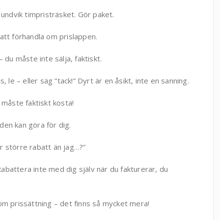
 undvik timpristräsket. Gör paket.
att förhandla om prislappen.
 du måste inte sälja, faktiskt.
 le – eller säg ”tack!” Dyrt är en åsikt, inte en sanning.
 måste faktiskt kosta!
den kan göra för dig.
r större rabatt än jag…?”
battera inte med dig själv när du fakturerar, du
om prissättning – det finns så mycket mera!