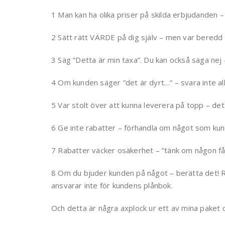
1 Man kan ha olika priser på skilda erbjudanden –
2 Sätt rätt VÄRDE på dig själv – men var beredd 
3 Säg ”Detta är min taxa”. Du kan också säga nej –
4 Om kunden säger ”det är dyrt…” – svara inte alls,
5 Var stolt över att kunna leverera på topp – det
6 Ge inte rabatter – förhandla om något som kun
7 Rabatter väcker osäkerhet – ”tänk om någon få
8 Om du bjuder kunden på något – berätta det! Ra
ansvarar inte för kundens plånbok.
Och detta är några axplock ur ett av mina paket 