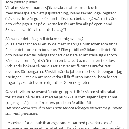
som passar pjäsen.
Vi talare skriver manus själva, saknar oftast musik och
medskådespelare, vettig ljussättning, ibland teknik, loge, regissör
(såvida vi inte är gränslöst ambitiösa och betalar själva), rätt kläder
och vi får jaga runt på olika ställen för att fixa allt på egen hand.
Skavlan – varför vill du inte ha
mig
?!
Så, vad är det då jag vill dela med mig av idag?
Jo. Talarbranschen är en av de mest märkliga branscher som finns.
Eller är det dom som bokar oss? Eller publiken? Ibland blir det rätt
och ibland helt fel. Många tror att det bara är att ställa sig där och
kåsera vilt om något så är man en talare. Nix, man är en tidstjuv.
Och är du bokare så har du ett ansvar att få rätt talare för rätt
leverans för pengarna. Särskilt när du jobbar med skattepengar – jag
har ingen lust själv att medverka till fluff utan innehåll bara för att
någon tycker det vore roligt att se X i verkligheten.
Oavsett vilken av ovanstående grupp vi tillhör så har vi alla råkat ut
för att vara på fel ställe med fel publik (alla som säger något annat
ljuger sig blå!) – nej förresten, publiken är alltid rätt!
Det är bokarna och våra förberedelser och vår egen respekt för publiken
som varit felinställd.
Respekten för en publik är avgörande. Därmed påverkas också
förberedelserna på ett positivt sätt. De gånger när talaruppdrag gått i