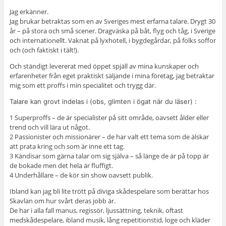
Jag erkänner.
Jag brukar betraktas som en av Sveriges mest erfarna talare. Drygt 30
år – på stora och små scener. Dragväska på båt, flyg och tåg, i Sverige
och internationellt. Vaknat på lyxhotell, i bygdegårdar, på folks soffor
och (och faktiskt i tält!).
Och ständigt levererat med öppet spjäll av mina kunskaper och
erfarenheter från eget praktiskt säljande i mina företag, jag betraktar
mig som ett proffs i min specialitet och trygg där.
Talare kan grovt indelas i (obs, glimten i ögat när du läser) :
1 Superproffs – de är specialister på sitt område, oavsett ålder eller
trend och vill lära ut något.
2 Passionister och missionärer – de har valt ett tema som de älskar
att prata kring och som är inne ett tag.
3 Kändisar som gärna talar om sig själva – så länge de är på topp är
de bokade men det hela är fluffigt.
4 Underhållare – de kör sin show oavsett publik.
Ibland kan jag bli lite trött på diviga skådespelare som berättar hos
Skavlan om hur svårt deras jobb är.
De har i alla fall manus, regissör, ljussättning, teknik, oftast
medskådespelare, ibland musik, lång repetitionstid, loge och kläder