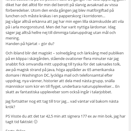
diket har det alltid för min del berott på slarvig avsaknad av vissa
förberedelser. Utom den enda gången jag blev matförgiftad på
lunchen och måste kräkas i en papperskorg i korridoren…
Jag vågar alltså erkänna att jag har min egen lilla skämskudde att vila
på i arla morgonstund. Men det har varit nyttiga lärdomar. Idag
säger jag alltså hellre nej till dimmiga talaruppdrag utan mål och
mening.
Handen på hjärtat – gör du?
Och ibland blir det magiskt – solnedgång och lärksång med publiken
på en klippa i skärgården, stående ovationer flera minuter när jag
snabbt fick omvandla mitt uppdrag till tyska för det saknades tolk,
aw på magisk strand på Java, höga applåder av 65 amerikanska
domare i Washington DC, lyckliga mail och telefonsamtal efter
uppdrag, nya vänner, historier att dela med nästa grupp, snälla
människor som kör en till flyget, underbara naturupplevelser… En
skatt av fantastiska upplevelser som också ingår i talarjobbet.
Jag fortsätter nog ett tag till tror jag… vad väntar väl bakom nästa
krök?
PS Visste du att det tar 42,5 min att signera 177 ex av min bok, jag har
tagit tid faktiskt 🙂