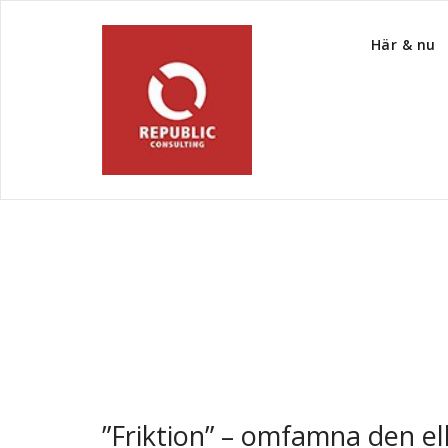
Här & nu
Tag Archive Lie
”Friktion” – omfamna den el