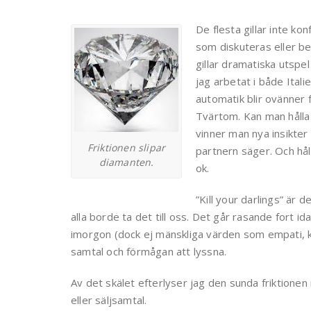
De flesta gillar inte kon
som diskuteras eller bes
gillar dramatiska utspe
jag arbetat i både Itali
automatik blir ovänner f
Tvärtom. Kan man hålla 
vinner man nya insikter
Friktionen slipar
partnern säger. Och hål
diamanten.
ok.
”Kill your darlings” är d
alla borde ta det till oss. Det går rasande fort i
imorgon (dock ej mänskliga värden som empati, kä
samtal och förmågan att lyssna.
Av det skälet efterlyser jag den sunda friktionen 
eller säljsamtal.