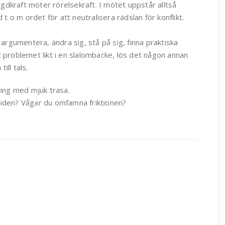
yngdkraft möter rörelsekraft. I mötet uppstår alltså
 t o m ordet för att neutralisera rädslan för konflikt.
 argumentera, ändra sig, stå på sig, finna praktiska
unt problemet likt i en slalombacke, lös det någon annan
ill tals.
ring med mjuk trasa.
amtiden? Vågar du omfamna friktionen?