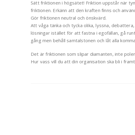
Sätt friktionen i högsätet! Friktion uppstår när t
friktionen. Erkänn att den kraften finns och använd
Gör friktionen neutral och önskvärd.
Att våga tänka och tycka olika, lyssna, debattera,
lösningar istället för att fastna i egofällan, gå r
gång men behåll samtalstonen och låt alla komma t
Det är friktionen som slipar diamanten, inte pole
Hur vass vill du att din organisation ska bli i fr