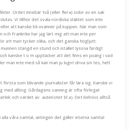
flikter. Ordet innebär två (eller flera) sidor av en sak
lutas. Vi tillhör det svala nordiska släktet som inte
l eller att kanske bli ovänner på kuppen. När man som
en och Frankrike har jag lärt mig att man inte per
ör att man tycker olika, och det ganska högljutt.
munnen stängd en stund och istället lyssna färdigt
 och kanske t o m upptäcker att det finns en poäng i vad
ler man inte med så kan man ju lugnt driva sin tes, helt
et första som blivande journalister får lära sig. Kanske vi
dag med allting. Gårdagens sanning är ofta förlegat
rlek och värdet av autencitet bl a). Det behövs alltså
i alla våra samtal, antingen det gäller interna samtal