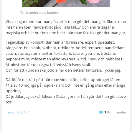
Tack underbara kunder!
Vissa dagar funderar man på varför man gör det man gör. Skulle man
inte ha en liten handelsträdgård i alla fall…? Och andra dagar är
magiska och blir hur bra som helst, när man faktiskt gör det man gör.
I egenskap av konsult (där man är föreläsare, expert, specialist,
rådgivare, bollplank, skribent, utbildare, bödel, terapeut, handledare,
coach, storasyster, mentor, författare, talare, lyssnare, tröstare,
peppare m m) måste man alltid leverera. Alltid. 100% och helst lite till.
Åtminstone för den egna tillfredsställelsens skull.
Och för att kunden ska joddla när den betalar fakturan. Tycker jag.
Därför är det rätt gôtt när man vid enkäten efter uppdraget får en
11:a av 10 möjliga på nöjd-skalan! Och inte en gång utan efter många
uppdrag.
Då joddlar jag också. Liksom Zlatan gör när han gör det han gör. Leve
oss.
mars 14, 2017
1
Kommentar