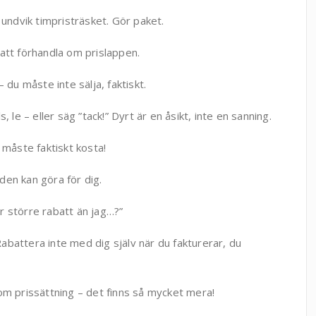
 undvik timpristräsket. Gör paket.
att förhandla om prislappen.
 du måste inte sälja, faktiskt.
 le – eller säg ”tack!” Dyrt är en åsikt, inte en sanning.
 måste faktiskt kosta!
den kan göra för dig.
r större rabatt än jag…?”
battera inte med dig själv när du fakturerar, du
om prissättning – det finns så mycket mera!