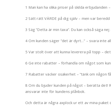
1 Man kan ha olika priser på skilda erbjudanden –
2 Sätt rätt VÄRDE på dig själv – men var beredd 
3 Säg ”Detta är min taxa”. Du kan också säga nej –
4 Om kunden säger ”det är dyrt…” – svara inte alls,
5 Var stolt över att kunna leverera på topp – det
6 Ge inte rabatter – förhandla om något som kun
7 Rabatter väcker osäkerhet – ”tänk om någon få
8 Om du bjuder kunden på något – berätta det! Ra
ansvarar inte för kundens plånbok.
Och detta är några axplock ur ett av mina paket 