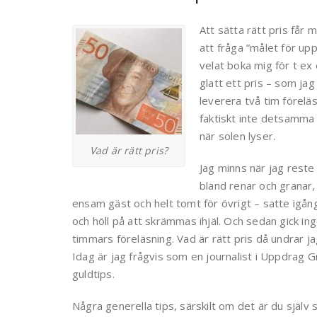
Att sätta rätt pris får 
att fråga ”målet för up
velat boka mig för t ex
glatt ett pris – som jag
leverera två tim förelä
faktiskt inte detsamma
när solen lyser.
Vad är rätt pris?
Jag minns när jag reste 
bland renar och granar,
ensam gäst och helt tomt för övrigt – satte igå
och höll på att skrämmas ihjäl. Och sedan gick ing
timmars föreläsning. Vad är rätt pris då undrar j
Idag är jag frågvis som en journalist i Uppdrag G
guldtips.
Några generella tips, särskilt om det är du själv