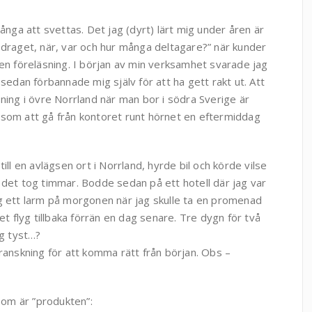
många att svettas. Det jag (dyrt) lärt mig under åren är
pdraget, när, var och hur många deltagare?” när kunder
 en föreläsning. I början av min verksamhet svarade jag
 sedan förbannade mig själv för att ha gett rakt ut. Att
sning i övre Norrland när man bor i södra Sverige är
 som att gå från kontoret runt hörnet en eftermiddag
till en avlägsen ort i Norrland, hyrde bil och körde vilse
 det tog timmar. Bodde sedan på ett hotell där jag var
ng ett larm på morgonen när jag skulle ta en promenad
et flyg tillbaka förrän en dag senare. Tre dygn för två
ag tyst…?
ranskning för att komma rätt från början. Obs –
 som är ”produkten”: