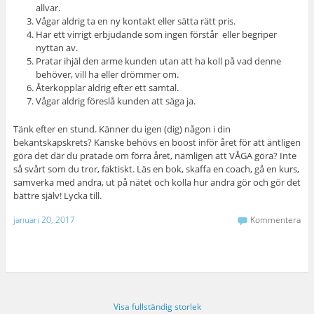
allvar.
Vågar aldrig ta en ny kontakt eller sätta rätt pris.
Har ett virrigt erbjudande som ingen förstår eller begriper
nyttan av.
Pratar ihjäl den arme kunden utan att ha koll på vad denne
behöver, vill ha eller drömmer om.
Återkopplar aldrig efter ett samtal.
Vågar aldrig föreslå kunden att säga ja.
Tänk efter en stund. Känner du igen (dig) någon i din
bekantskapskrets? Kanske behövs en boost inför året för att äntligen
göra det där du pratade om förra året, nämligen att VÅGA göra? Inte
så svårt som du tror, faktiskt. Läs en bok, skaffa en coach, gå en kurs,
samverka med andra, ut på nätet och kolla hur andra gör och gör det
bättre själv! Lycka till.
januari 20, 2017
Kommentera
Visa fullständig storlek