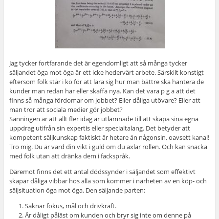
Jag tycker fortfarande det är egendomligt att så många tycker
säljandet öga mot öga är ett icke hedervärt arbete. Särskilt konstigt
eftersom folk står i kö för att lära sig hur man bättre ska hantera de
kunder man redan har eller skaffa nya. Kan det vara p g a att det
finns så många fördomar om jobbet? Eller dåliga utövare? Eller att
man tror att sociala medier gör jobbet?
Sanningen är att allt fler idag är utlämnade till att skapa sina egna
uppdrag utifrån sin expertis eller specialtalang. Det betyder att
kompetent säljkunskap faktiskt är hetare än någonsin, oavsett kanal!
Tro mig. Du är värd din vikt i guld om du axlar rollen. Och kan snacka
med folk utan att dränka dem i fackspråk.
Däremot finns det ett antal dödssynder i säljandet som effektivt
skapar dåliga vibbar hos alla som kommer i närheten av en köp- och
säljsituation öga mot öga. Den säljande parten:
Saknar fokus, mål och drivkraft.
Är dåligt påläst om kunden och bryr sig inte om denne på