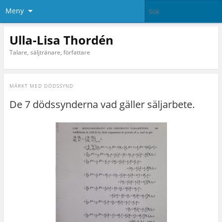
Meny
Ulla-Lisa Thordén
Talare, säljtränare, författare
MÄRKT MED
DÖDSSYND
De 7 dödssynderna vad gäller säljarbete.