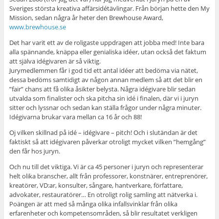
Sveriges största kreativa affärsidétävlingar. Från början hette den My
Mission, sedan några år heter den Brewhouse Award,
www.brewhouse.se
Det har varit ett av de roligaste uppdragen att jobba med! Inte bara
alla spännande, knäppa eller genialiska idéer, utan också det faktum
att själva idégivaren är så viktig.
Jurymedlemmen får i god tid ett antal idéer att bedöma via nätet,
dessa bedöms samtidigt av någon annan medlem så att det blir en
”fair” chans att få olika åsikter belysta. Några idégivare blir sedan
utvalda som finalister och ska pitcha sin idé i finalen, där vi i juryn
sitter och lyssnar och sedan kan ställa frågor under några minuter.
Idégivarna brukar vara mellan ca 16 år och 88!
Oj vilken skillnad på idé – idégivare – pitch! Och i slutändan är det
faktiskt så att idégivaren påverkar otroligt mycket vilken ”hemgång”
den får hos juryn.
Och nu till det viktiga. Vi är ca 45 personer i juryn och representerar
helt olika branscher, allt från professorer, konstnärer, entreprenörer,
kreatörer, VD:ar, konsulter, sångare, hantverkare, författare,
advokater, restauratörer… En otroligt rolig samling att nätverka i.
Poängen är att med så många olika infallsvinklar från olika
erfarenheter och kompetensområden, så blir resultatet verkligen