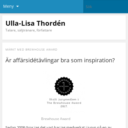
Meny
Ulla-Lisa Thordén
Talare, säljtränare, författare
MÄRKT MED
BREWHOUSE AWARD
Är affärsidétävlingar bra som inspiration?
Brewhouse Award
Sedan 2008 (tror jag det var) har jag medverkat i juryn på en av