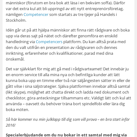
människor (förutom en bra bok att läsa i en bekväm soffa). Därför
var det extra kul att bli uppringd av ett nytt entreprenörsföretag,
nämligen
Competencer
som startats av tre tjejer på Handels i
Stockholm.
Idén går ut på att hjälpa människor att finna rätt rådgivare och boka
upp via deras sajt på nätet och därefter genomföra en enskild
handledning via
Competencers
plattform. Du kan alltså prata med
den du valt utifrån en presentation av rådgivaren och dennes
inriktning, erfarenheter och kvalifikationer, parad med dina
önskemål.
Det var självklart för mig att gå med i rådgivarteamet! Det innebär ju
en enorm service till alla mina nya och befintliga kunder att lätt
kunna boka upp en timme eller två när säljångesten sätter in eller de
gått vilse i sina säljstrategier. Själva plattformen innebär alltså samtal
(likt skype), möjlighet att chatta direkt och ladda ned dokument och
checklistor, göra anteckningar tillsammans etc. Väldigt lätt och kul att
använda – oavsett du behöver träna bort spindelfobi eller lära dig
boka möten.
Så här kommer nu min julklapp till dig som vill prova – en bra start inför
2016!
Specialerbjudande om du nu bokar in ett samtal med mig via