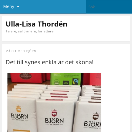
Meny
Ulla-Lisa Thordén
Talare, säljtränare, författare
MÄRKT MED
BJÖRN
Det till synes enkla är det sköna!