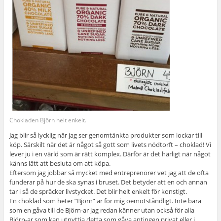
Chokladen Björn helt enkelt.
Jag blir så lycklig när jag ser genomtänkta produkter som lockar till
köp. Särskilt när det är något så gott som livets nödtorft – choklad! Vi
lever ju i en värld som är rätt komplex. Därför är det härligt när något
känns lätt att besluta om att köpa.
Eftersom jag jobbar så mycket med entreprenörer vet jag att de ofta
funderar på hur de ska synas i bruset. Det betyder att en och annan
tar i så de spräcker livstycket. Det blir helt enkelt för konstigt.
En choklad som heter ”Björn” är för mig oemotståndligt. Inte bara
som en gåva till de Björn-ar jag redan känner utan också för alla
Björn-ar som kan utnyttja detta som gåva antingen privat eller i