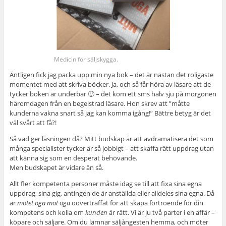
Medicin för säljskygga.
Äntligen fick jag packa upp min nya bok – det är nästan det roligaste
momentet med att skriva böcker. Ja, och så får höra av läsare att de
tycker boken är underbar 🙂 – det kom ett sms halv sju på morgonen
häromdagen från en begeistrad läsare. Hon skrev att ”måtte
kunderna vakna snart så jag kan komma igång!” Bättre betyg är det
väl svårt att få?!
Så vad ger läsningen då? Mitt budskap är att avdramatisera det som
många specialister tycker är så jobbigt – att skaffa rätt uppdrag utan
att känna sig som en desperat behövande.
Men budskapet är vidare än så.
Allt fler kompetenta personer måste idag se till att fixa sina egna
uppdrag, sina gig, antingen de är anställda eller alldeles sina egna. Då
är
mötet öga mot öga
oöverträffat för att skapa förtroende för din
kompetens och kolla om
kunden
är rätt. Vi är ju två parter i en affär –
köpare och säljare. Om du lämnar säljångesten hemma, och möter