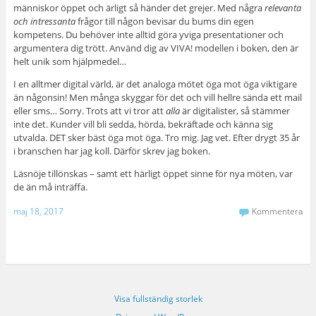
människor öppet och ärligt så händer det grejer. Med några
relevanta
och intressanta
frågor till någon bevisar du bums din egen
kompetens. Du behöver inte alltid göra yviga presentationer och
argumentera dig trött. Använd dig av VIVA! modellen i boken, den är
helt unik som hjälpmedel…
I en alltmer digital värld, är det analoga mötet öga mot öga viktigare
än någonsin! Men många skyggar för det och vill hellre sända ett mail
eller sms… Sorry. Trots att vi tror att
alla
är digitalister, så stämmer
inte det. Kunder vill bli sedda, hörda, bekräftade och känna sig
utvalda. DET sker bäst öga mot öga. Tro mig. Jag vet. Efter drygt 35 år
i branschen har jag koll. Därför skrev jag boken.
Läsnöje tillönskas – samt ett härligt öppet sinne för nya möten, var
de än må inträffa.
maj 18, 2017
Kommentera
Visa fullständig storlek