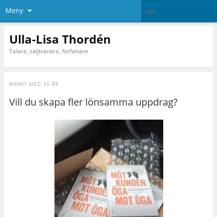
Meny
Ulla-Lisa Thordén
Talare, säljtränare, författare
MÄRKT MED
35 ÅR
Vill du skapa fler lönsamma uppdrag?