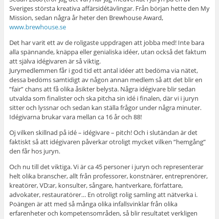
Sveriges största kreativa affärsidétävlingar. Från början hette den My
Mission, sedan några år heter den Brewhouse Award,
www.brewhouse.se
Det har varit ett av de roligaste uppdragen att jobba med! Inte bara
alla spännande, knäppa eller genialiska idéer, utan också det faktum
att själva idégivaren är så viktig.
Jurymedlemmen får i god tid ett antal idéer att bedöma via nätet,
dessa bedöms samtidigt av någon annan medlem så att det blir en
”fair” chans att få olika åsikter belysta. Några idégivare blir sedan
utvalda som finalister och ska pitcha sin idé i finalen, där vi i juryn
sitter och lyssnar och sedan kan ställa frågor under några minuter.
Idégivarna brukar vara mellan ca 16 år och 88!
Oj vilken skillnad på idé – idégivare – pitch! Och i slutändan är det
faktiskt så att idégivaren påverkar otroligt mycket vilken ”hemgång”
den får hos juryn.
Och nu till det viktiga. Vi är ca 45 personer i juryn och representerar
helt olika branscher, allt från professorer, konstnärer, entreprenörer,
kreatörer, VD:ar, konsulter, sångare, hantverkare, författare,
advokater, restauratörer… En otroligt rolig samling att nätverka i.
Poängen är att med så många olika infallsvinklar från olika
erfarenheter och kompetensområden, så blir resultatet verkligen