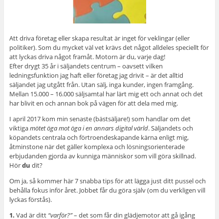
Att driva företag eller skapa resultat är inget för veklingar (eller
politiker). Som du mycket väl vet krävs det något alldeles speciellt för
att lyckas driva något framåt. Motorn är du, varje dag!
Efter drygt 35 år i säljandets centrum – oavsett vilken
ledningsfunktion jag haft eller företag jag drivit – är det alltid
säljandet jag utgått från. Utan sälj, inga kunder, ingen framgång.
Mellan 15.000 – 16.000 säljsamtal har lärt mig ett och annat och det
har blivit en och annan bok på vägen för att dela med mig.
I april 2017 kom min senaste (bästsäljare!) som handlar om det
viktiga
mötet öga mot öga i en annars digital värld
. Säljandets och
köpandets centrala och förtroendeskapande kärna enligt mig,
åtminstone när det gäller komplexa och lösningsorienterade
erbjudanden gjorda av kunniga människor som vill göra skillnad.
Hör
du
dit?
Om ja, så kommer här 7 snabba tips för att lägga just ditt pussel och
behålla fokus inför året. Jobbet får du göra själv (om du verkligen vill
lyckas förstås).
1.
Vad är ditt
“varför?”
– det som får din glädjemotor att gå igång