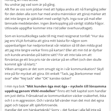
Nu undrar jag vad som är på gång.
Allt fler av oss som jobbar med att hjälpa andra att nå framgång (eller
för den delen alla som har med andra människor att göra) märker att
det inte längre är självklart med vanligt hyfs. Inga svar på mail eller
lämnade meddelanden. Ingen återkoppling på vänligt ställda frågor.
Utlovade uppgifter kommer inte i tid (eller överhuvudtaget).
Som en konsultkollega sade till mig med resignerat tonfall: ”Hur ska
jag ens VILJA fortsätta att göra mitt bästa för någon som
uppenbarligen har nedprioriterat vår relation så till den milda grad
att jag inte längre verkar finns på kartan? Eller att min tid är dyrbar
och kunde användas på bättre sätt? För att inte tala om att
förväntas ge ett bra pris när de väntar på en offert (och den skulle
kommit igår så klart).”
Vilken arrogans är det som smugit sig in i vår kommunikation? Skyll
inte på för mycket att göra. Ett enkelt ”Tack, jag återkommer med
svar” eller ”Nej tack” eller ”OK” kanske räcker?
I min nya bok
”Möt kunden öga mot öga – nyckeln till lönsamma
uppdrag genom VIVA!-modellen”
finns ett helt kapitel som handlar
om just detta. Frånsaknad av kommunikation väcker osäkerhet, ilska
och t o m aggression. Och i värsta fall vänder man det mot det egna
jaget och tappar allt självförtroende.
Handlar det om härskarteknik? Sorry – det funkar i alla fall inte på