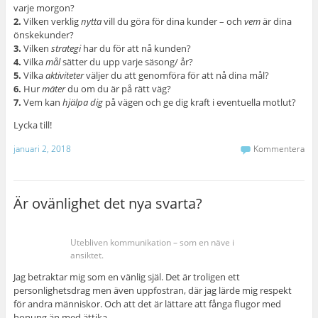
varje morgon?
2.
Vilken verklig
nytta
vill du göra för dina kunder – och
vem
är dina
önskekunder?
3.
Vilken
strategi
har du för att nå kunden?
4.
Vilka
mål
sätter du upp varje säsong/ år?
5.
Vilka
aktiviteter
väljer du att genomföra för att nå dina mål?
6.
Hur
mäter
du om du är på rätt väg?
7.
Vem kan
hjälpa dig
på vägen och ge dig kraft i eventuella motlut?
Lycka till!
januari 2, 2018
Kommentera
Är ovänlighet det nya svarta?
Utebliven kommunikation – som en näve i
ansiktet.
Jag betraktar mig som en vänlig själ. Det är troligen ett
personlighetsdrag men även uppfostran, där jag lärde mig respekt
för andra människor. Och att det är lättare att fånga flugor med
honung än med ättika.