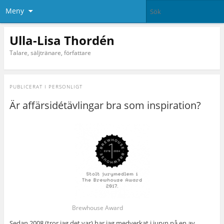
Meny
Ulla-Lisa Thordén
Talare, säljtränare, författare
PUBLICERAT I
PERSONLIGT
Är affärsidétävlingar bra som inspiration?
Brewhouse Award
Sedan 2008 (tror jag det var) har jag medverkat i juryn på en av