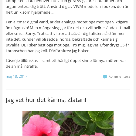
kompetens. Du behöver inte alltid göra yviga presentationer och
argumentera dig trött. Använd dig av VIVA! modellen i boken, den är
helt unik som hjälpmedel…
I en alltmer digital värld, är det analoga mötet öga mot öga viktigare
än någonsin! Men många skyggar för det och vill hellre sända ett mail
eller sms… Sorry. Trots att vi tror att
alla
är digitalister, så stämmer
inte det. Kunder vill bli sedda, hörda, bekräftade och känna sig
utvalda. DET sker bäst öga mot öga. Tro mig. Jag vet. Efter drygt 35 år
i branschen har jag koll. Därför skrev jag boken.
Läsnöje tillönskas – samt ett härligt öppet sinne för nya möten, var
de än må inträffa.
maj 18, 2017
Kommentera
Jag vet hur det känns, Zlatan!