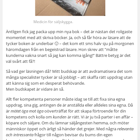
Medicin för säljskygga.
Äntligen fick jag packa upp min nya bok – det är nästan det roligaste
momentet med att skriva böcker. Ja, och så får höra av läsare att de
tycker boken är underbar 🙂 – det kom ett sms halv sju på morgonen
häromdagen från en begeistrad läsare. Hon skrev att ”måtte
kunderna vakna snart så jag kan komma igång!” Bättre betyg är det
väl svårt att få?!
Så vad ger läsningen då? Mitt budskap är att avdramatisera det som
många specialister tycker är så jobbigt – att skaffa rätt uppdrag utan
att känna sig som en desperat behövande.
Men budskapet är vidare än så.
Allt fler kompetenta personer måste idag se till att fixa sina egna
uppdrag, sina gig, antingen de är anställda eller alldeles sina egna. Då
är
mötet öga mot öga
oöverträffat för att skapa förtroende för din
kompetens och kolla om
kunden
är rätt. Vi är ju två parter i en affär –
köpare och säljare. Om du lämnar säljångesten hemma, och möter
människor öppet och ärligt så händer det grejer. Med några
relevanta
och intressanta
frågor till någon bevisar du bums din egen