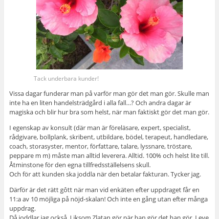
Tack underbara kunder!
Vissa dagar funderar man på varför man gör det man gör. Skulle man
inte ha en liten handelsträdgård i alla fall…? Och andra dagar är
magiska och blir hur bra som helst, när man faktiskt gör det man gör.
I egenskap av konsult (där man är föreläsare, expert, specialist,
rådgivare, bollplank, skribent, utbildare, bödel, terapeut, handledare,
coach, storasyster, mentor, författare, talare, lyssnare, tröstare,
peppare m m) måste man alltid leverera. Alltid. 100% och helst lite till.
Åtminstone för den egna tillfredsställelsens skull.
Och för att kunden ska joddla när den betalar fakturan. Tycker jag.
Därför är det rätt gôtt när man vid enkäten efter uppdraget får en
11:a av 10 möjliga på nöjd-skalan! Och inte en gång utan efter många
uppdrag.
Då joddlar jag också. Liksom Zlatan gör när han gör det han gör. Leve